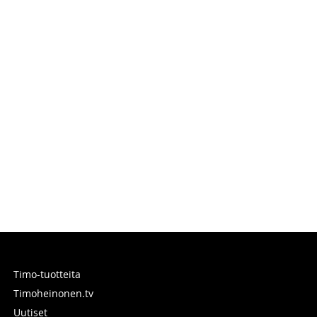
Timo-tuotteita
Timoheinonen.tv
Uutiset