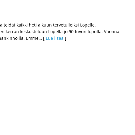
ätyksen Silmänkannon työpaikka-alue
a teidät kaikki heti alkuun tervetulleiksi Lopelle.
 kerran keskusteluun Lopella jo 90-luvun lopulla. Vuonna
hankinnoilla. Emme
… [
Lue lisää
]