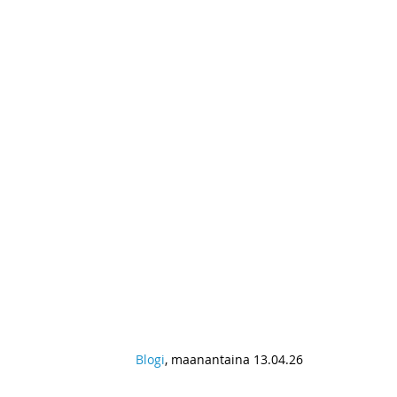
RENGASKIE
Blogi
, maanantaina 13.04.26
”Oroszok, menjetek haza!” – Unk