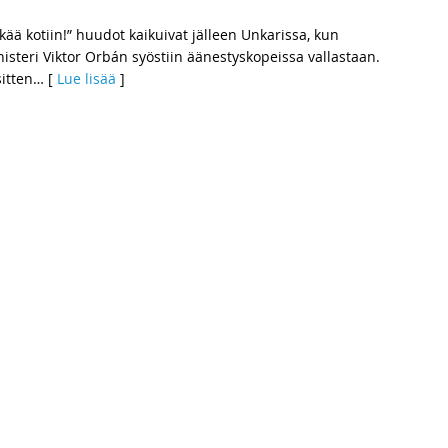
ää kotiin!” huudot kaikuivat jälleen Unkarissa, kun
isteri Viktor Orbán syöstiin äänestyskopeissa vallastaan.
itten
… [
Lue lisää
]