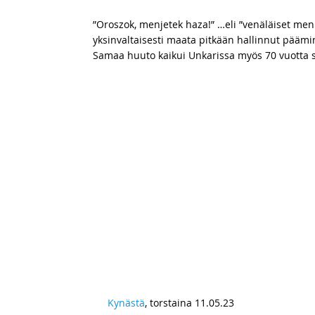
”Oroszok, menjetek haza!” …eli ”venäläiset menk
yksinvaltaisesti maata pitkään hallinnut päämin
Samaa huuto kaikui Unkarissa myös 70 vuotta s
Kynästä
, torstaina 11.05.23