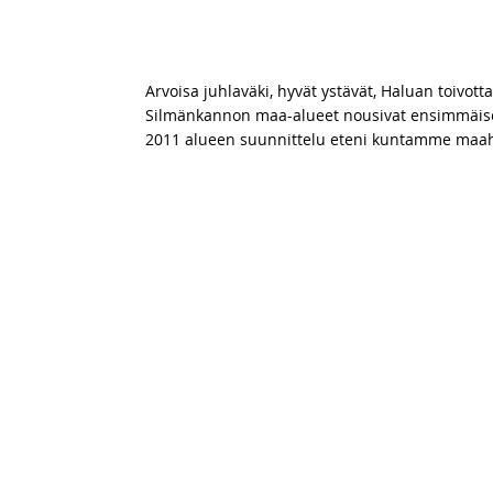
Avajaispuhe Suomen Rengaskierr
11.5.2023
Arvoisa juhlaväki, hyvät ystävät, Haluan toivotta
Silmänkannon maa-alueet nousivat ensimmäisen
2011 alueen suunnittelu eteni kuntamme maa