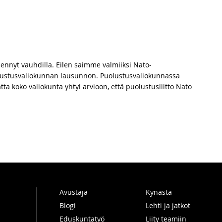
 Suomen ei tule tehdä rajauksia Nato-
edennyt vauhdilla. Eilen saimme valmiiksi Nato-
ustusvaliokunnan lausunnon. Puolustusvaliokunnassa
ta koko valiokunta yhtyi arvioon, että puolustusliitto Nato
Avustaja
Kynästä
Blogi
Lehti ja jatkot
Eduskuntatyö
Liity teamiin