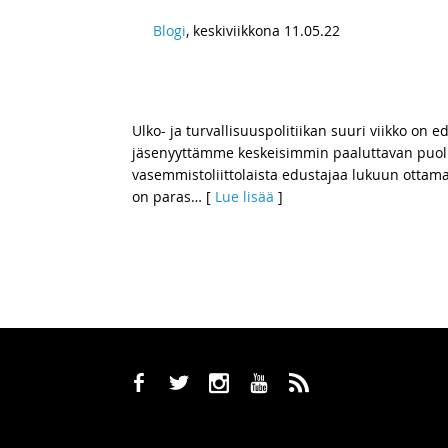
Blogi
, keskiviikkona 11.05.22
Natossa joko ollaan tai ei olla –
jäsenyyteen
Ulko- ja turvallisuuspolitiikan suuri viikko on 
jäsenyyttämme keskeisimmin paaluttavan puol
vasemmistoliittolaista edustajaa lukuun ottamat
on paras
… [
Lue lisää
]
b
a
x
r
,