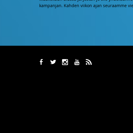
kampanjan. Kahden viikon ajan seuraamme vie
b
a
x
r
,