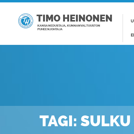
TIMO HEINONEN
U
KANSANEDUSTAJA, KUNNANVALTUUSTON
PUHEENJOHTAJA
E
TAGI: SULKU