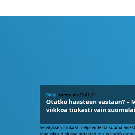
Blogi
, torstaina 25.02.21
Otatko haasteen vastaan? – M
viikkoa tiukasti vain suomala
Selvityksen mukaan neljä viidestä suomalaises
Maaliskuun alussa järjestän ­­jo siis yhdeksänn