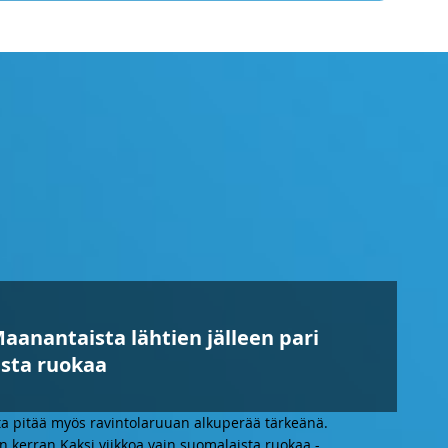
aanantaista lähtien jälleen pari
ista ruokaa
ta pitää myös ravintolaruuan alkuperää tärkeänä.
en kerran Kaksi viikkoa vain suomalaista ruokaa -