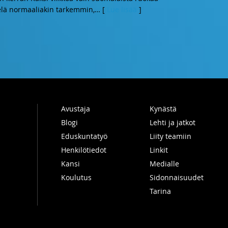
lä normaaliakin tarkemmin,
… [
Lue lisää
]
Avustaja
Kynästä
Blogi
Lehti ja jatkot
Eduskuntatyö
Liity teamiin
Henkilötiedot
Linkit
Kansi
Medialle
Koulutus
Sidonnaisuudet
Tarina