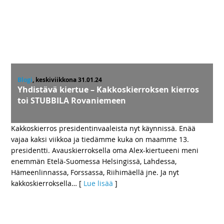
Blogi
, keskiviikkona 31.01.24
Yhdistävä kiertue – Kakkoskierroksen kierros
toi STUBBILA Rovaniemeen
Kakkoskierros presidentinvaaleista nyt käynnissä. Enää
vajaa kaksi viikkoa ja tiedämme kuka on maamme 13.
presidentti. Avauskierroksella oma Alex-kiertueeni meni
enemmän Etelä-Suomessa Helsingissä, Lahdessa,
Hämeenlinnassa, Forssassa, Riihimäellä jne. Ja nyt
kakkoskierroksella
… [
Lue lisää
]