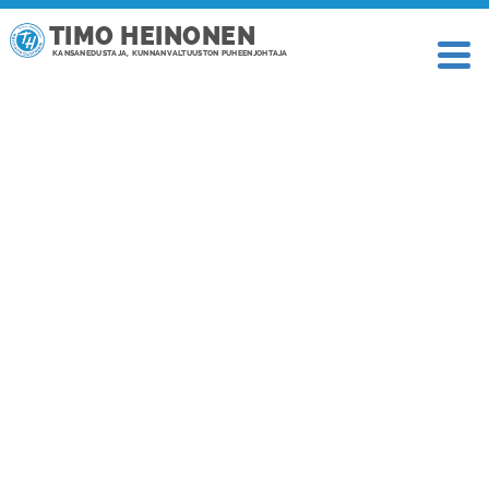
TIMO HEINONEN
KANSANEDUSTAJA, KUNNANVALTUUSTON PUHEENJOHTAJA
TAGI: STUBBILA ROVANIEMI