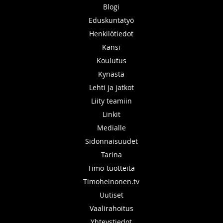
Blogi
Eduskuntatyö
Henkilötiedot
Kansi
Koulutus
Kynästä
Lehti ja jatkot
Liity teamiin
Linkit
Medialle
Sidonnaisuudet
Tarina
Timo-tuotteita
Timoheinonen.tv
Uutiset
Vaalirahoitus
Yhteystiedot