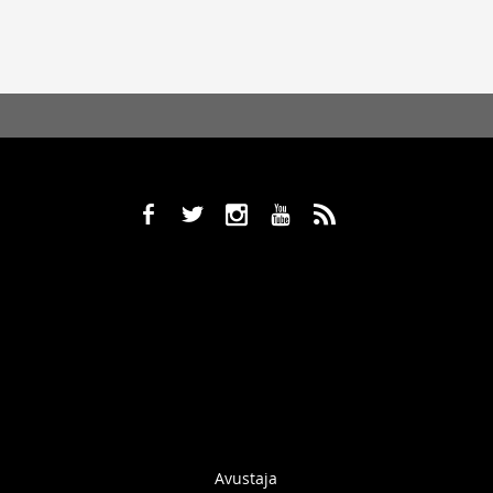
b
a
x
r
,
Avustaja