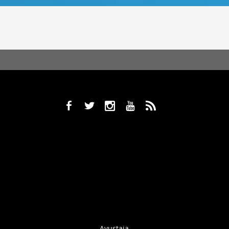
b
a
x
r
,
Avustaja