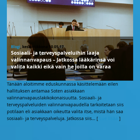
Blogi
, keskiviikkona 10.05.17
Sosiaali- ja terveyspalveluihin laaja
valinnanvapaus – Jatkossa lääkärinsä voi
valita kaikki eikä vain he joilla on varaa
Tänään aloitimme eduskunnassa käsittelemään eilen
hallituksen antamaa Soten asiakkaan
valinnanvapauslakikokonaisuutta. Sosiaali- ja
terveyspalveluiden valinnanvapaudella tarkoitetaan siis
potilaan eli asiakkaan oikeutta valita itse, mistä hän saa
sosiaali- ja terveyspalveluja. Jatkossa siis
… [
Lue lisää
]