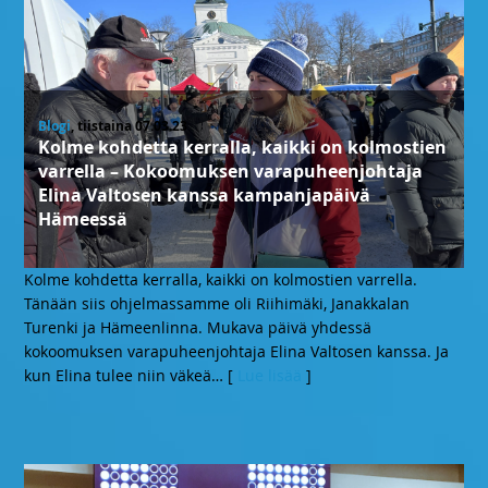
Blogi
, tiistaina 07.03.23
Kolme kohdetta kerralla, kaikki on kolmostien
varrella – Kokoomuksen varapuheenjohtaja
Elina Valtosen kanssa kampanjapäivä
Hämeessä
Kolme kohdetta kerralla, kaikki on kolmostien varrella.
Tänään siis ohjelmassamme oli Riihimäki, Janakkalan
Turenki ja Hämeenlinna. Mukava päivä yhdessä
kokoomuksen varapuheenjohtaja Elina Valtosen kanssa. Ja
kun Elina tulee niin väkeä
… [
Lue lisää
]