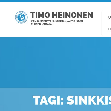
TIMO HEINONEN
U
KANSANEDUSTAJA, KUNNANVALTUUSTON
PUHEENJOHTAJA
E
TAGI: SINKK