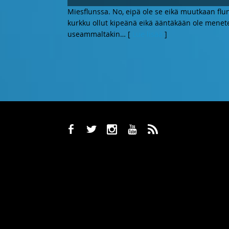
Miesflunssa. No, eipä ole se eikä muutkaan fl
kurkku ollut kipeänä eikä ääntäkään ole menete
useammaltakin
… [
Lue lisää
]
b
a
x
r
,