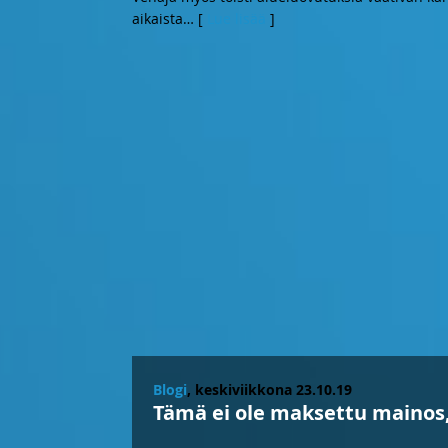
aikaista
… [
Lue lisää
]
Blogi
, keskiviikkona 23.10.19
Tämä ei ole maksettu mainos,