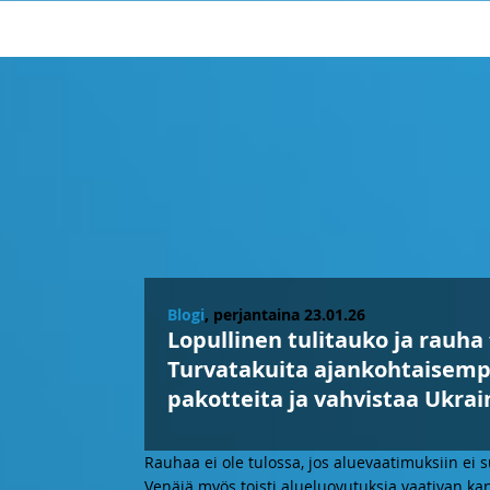
Blogi
, perjantaina 23.01.26
Lopullinen tulitauko ja rauha
Turvatakuita ajankohtaisempa
pakotteita ja vahvistaa Ukra
Rauhaa ei ole tulossa, jos aluevaatimuksiin ei 
Venäjä myös toisti alueluovutuksia vaativan k