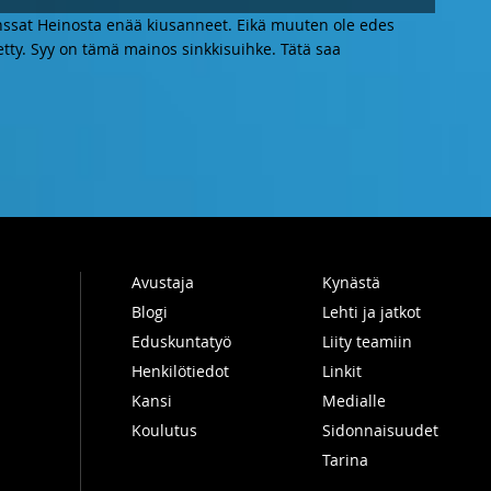
unssat Heinosta enää kiusanneet. Eikä muuten ole edes
tty. Syy on tämä mainos sinkkisuihke. Tätä saa
Avustaja
Kynästä
Blogi
Lehti ja jatkot
Eduskuntatyö
Liity teamiin
Henkilötiedot
Linkit
Kansi
Medialle
Koulutus
Sidonnaisuudet
Tarina