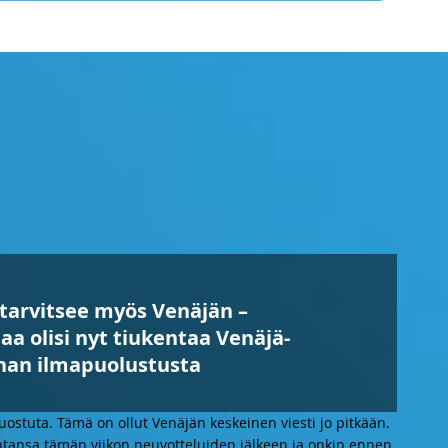
 tarvitsee myös Venäjän –
a olisi nyt tiukentaa Venäjä-
inan ilmapuolustusta
suostuta. Tämä on ollut Venäjän keskeinen viesti jo pitkään.
antansa tämän viikon neuvotteluiden jälkeen ja onkin ennen