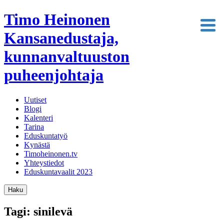
Timo Heinonen
Kansanedustaja,
kunnanvaltuuston
puheenjohtaja
Uutiset
Blogi
Kalenteri
Tarina
Eduskuntatyö
Kynästä
Timoheinonen.tv
Yhteystiedot
Eduskuntavaalit 2023
Haku
Tagi: sinilevä