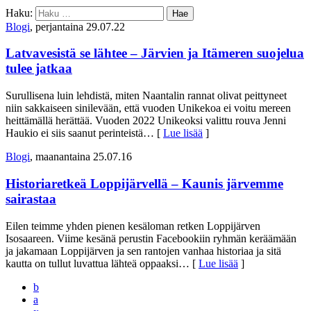
Haku:
Blogi
, perjantaina 29.07.22
Latvavesistä se lähtee – Järvien ja Itämeren suojelua
tulee jatkaa
Surullisena luin lehdistä, miten Naantalin rannat olivat peittyneet
niin sakkaiseen sinilevään, että vuoden Unikekoa ei voitu mereen
heittämällä herättää. Vuoden 2022 Unikeoksi valittu rouva Jenni
Haukio ei siis saanut perinteistä
… [
Lue lisää
]
Blogi
, maanantaina 25.07.16
Historiaretkeä Loppijärvellä – Kaunis järvemme
sairastaa
Eilen teimme yhden pienen kesäloman retken Loppijärven
Isosaareen. Viime kesänä perustin Facebookiin ryhmän keräämään
ja jakamaan Loppijärven ja sen rantojen vanhaa historiaa ja sitä
kautta on tullut luvattua lähteä oppaaksi
… [
Lue lisää
]
b
a