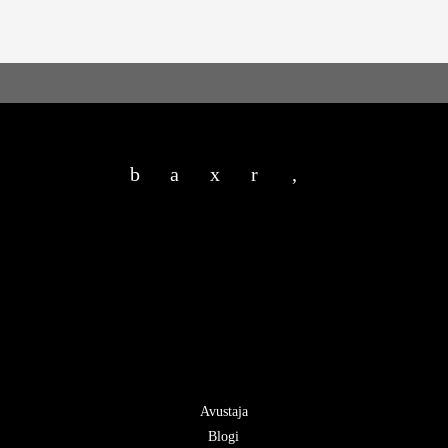
b
a
x
r
,
Avustaja
Blogi