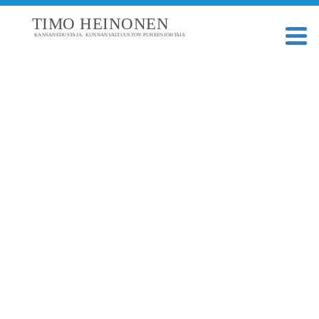
TIMO HEINONEN
KANSANEDUSTAJA, KUNNANVALTUUSTON PUHEENJOHTAJA
TAGI: SHELL LOPPI