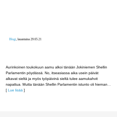
Blogi
, lauantaina 29.05.21
Sehän on Shellin Sini – Shellin Parlamentissä
nautittiin ysimunkkeja ja vaalikahvilakin palveli
koronarajoituksin
Aurinkoinen toukokuun aamu alkoi tänään Jokiniemen Shellin
Parlamentin pöydässä. No, itseasiassa aika usein päivät
alkavat sieltä ja myös työpäivinä sieltä tulee aamukahvit
napattua. Mutta tänään Shellin Parlamentin istunto oli hieman
…
[
Lue lisää
]