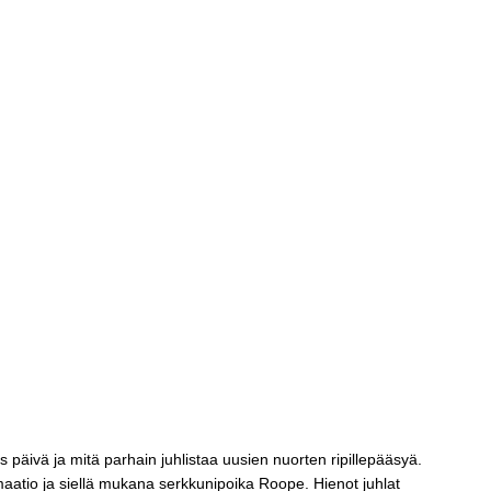
ivä – Hienoa, että nuorilla on
 juhlaan
päivä ja mitä parhain juhlistaa uusien nuorten ripillepääsyä.
maatio ja siellä mukana serkkunipoika Roope. Hienot juhlat