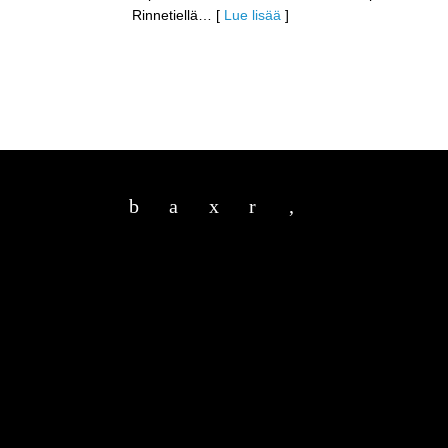
Rinnetiellä
… [
Lue lisää
]
b
a
x
r
,