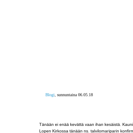
Blogi
, sunnuntaina 06.05.18
Serkunpojan Roope konfirmaatiopä
mahdollisuus tällaiseen yhteiseen
Tänään ei enää kevättä vaan ihan kesäistä. Kaunis 
Lopen Kirkossa tänään ns. talvilomariparin konfir