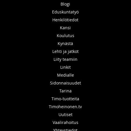
Blogi
Eduskuntatyö
Henkilötiedot
Kansi
Koulutus
Kynästä
Lehti ja jatkot
Liity teamiin
Linkit
Medialle
Sidonnaisuudet
Tarina
Timo-tuotteita
Timoheinonen.tv
Uutiset
Vaalirahoitus
Yhteystiedot