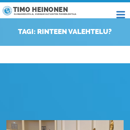
TIMO HEINONEN
KANSANEDUSTAJA, KUNNANVALTUUSTON PUHEENJOHTAJA
TAGI: RINTEEN VALEHTELU?