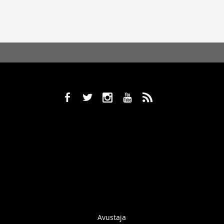
b
a
x
r
,
Avustaja