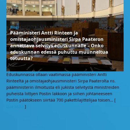
Blogi
, tiistaina 26.11.19
Pääministeri Antti Rinteen ja
omistajaohjausministeri Sirpa Paateron
annettava selvitys eduskunnalle – Onko
eduskunnan edessä puhuttu muunneltua
totuutta?
Eduskunnassa ollaan vaatimassa pääministeri Antti
Rinteeltä ja omistajaohjausministeri Sirpa Paaterolta ns.
pääministerin ilmoitusta eli jukista selvitystä ministreiden
puheista liittyen Postin lakkoon ja siihen johtaneeseen
Postin päätökseen siirtää 700 pakettilajittelijaa toisen
… [
Lue lisää
]