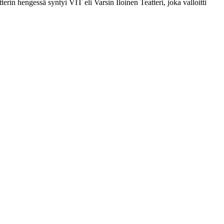
rin hengessä syntyi VIT eli Varsin Iloinen Teatteri, joka valloitti