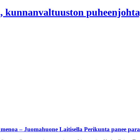
, kunnanvaltuuston puheenjohta
 ja menoa – Juomahuone Laitisella Perikunta panee par