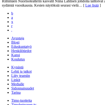
Riihimäen Nuorisoteatterin kasvatit Niina Lahtisen johdolla laittoivat
sydämiä vuosikausia. Kesien näytöksiä seurasi vielä
… [
Lue lisää
]
b
a
x
r
,
Avustaja
Blogi
Eduskuntatyö
Henkilötiedot
Kansi
Koulutus
Kynästä
Lehti ja jatkot
Liity teamiin
Linkit
Medialle
Sidonnaisuudet
Tarina
Timo-tuotteita
Timoheinonen.tv