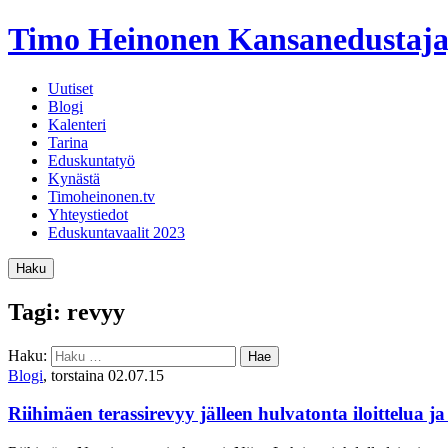
Timo Heinonen
Kansanedustaja
Uutiset
Blogi
Kalenteri
Tarina
Eduskuntatyö
Kynästä
Timoheinonen.tv
Yhteystiedot
Eduskuntavaalit 2023
Haku
Tagi: revyy
Haku:
Blogi
, torstaina 02.07.15
Riihimäen terassirevyy jälleen hulvatonta iloittelua