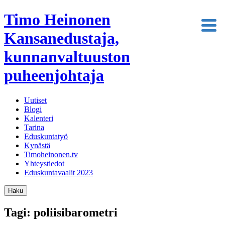
Timo Heinonen
Kansanedustaja,
kunnanvaltuuston
puheenjohtaja
Uutiset
Blogi
Kalenteri
Tarina
Eduskuntatyö
Kynästä
Timoheinonen.tv
Yhteystiedot
Eduskuntavaalit 2023
Haku
Tagi: poliisibarometri