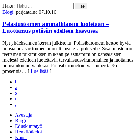
Haku:
Blogi
, perjantaina 07.10.16
Pelastustoimen ammattilaisiin luotetaan –
Luottamus poliisiin edelleen kasvussa
Nyt yhdeksännen kerran julkistettu Poliisibarometri kertoo hyviä
uutisia pelastustoimen ammattilaisille ja poliiseille. Sisäministeriön
teettämän tutkimuksen mukaan pelastustoimi on kansalaisten
mielestä edelleen luotettavin turvallisuusviranomainen ja luottamus
poliisiinkin on vankkaa. Poliisibarometriin vastanneista 96
prosenttia
… [
Lue lisää
]
b
a
x
r
,
Avustaja
Blogi
Eduskuntatyö
Henkilötiedot
Kansi