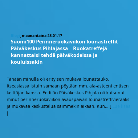
Blogi
, maanantaina 23.01.17
Suomi100 Perinneruokaviikon lounastreffit
Päiväkeskus Pihlajassa – Ruokatreffejä
kannattaisi tehdä päiväkodeissa ja
kouluissakin
Tänään minulla oli erityisen mukava lounastauko.
Itseasiassa istuin samaan pöytään mm. ala-asteeni entisen
keittäjän kanssa. Eedilän Päiväkeskus Pihjala oli kutsunut
minut perinneruokaviikon avauspäivän lounastreffivieraaksi
ja mukavaa keskustelua saimmekin aikaan. Kun
… [
Lue lisää
]