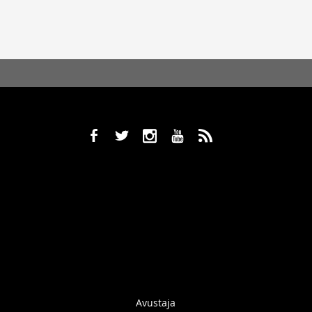
b
a
x
r
,
Avustaja