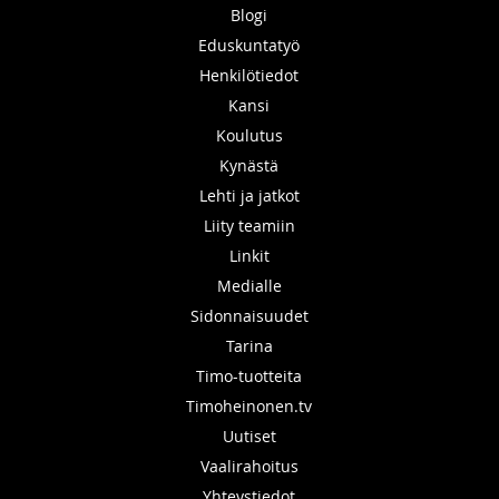
Blogi
Eduskuntatyö
Henkilötiedot
Kansi
Koulutus
Kynästä
Lehti ja jatkot
Liity teamiin
Linkit
Medialle
Sidonnaisuudet
Tarina
Timo-tuotteita
Timoheinonen.tv
Uutiset
Vaalirahoitus
Yhteystiedot