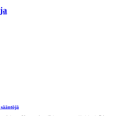
ja
 sääntöjä