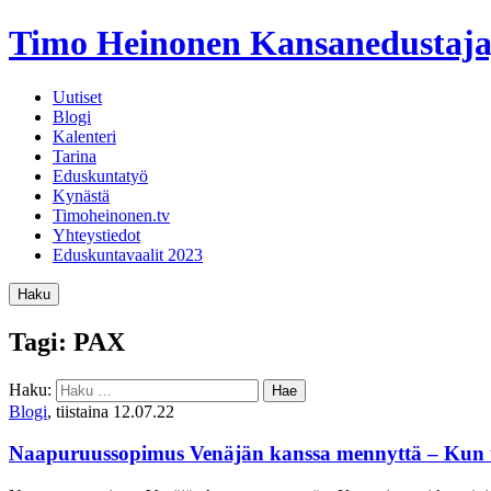
Timo Heinonen
Kansanedustaja
Uutiset
Blogi
Kalenteri
Tarina
Eduskuntatyö
Kynästä
Timoheinonen.tv
Yhteystiedot
Eduskuntavaalit 2023
Haku
Tagi: PAX
Haku:
Blogi
, tiistaina 12.07.22
Naapuruussopimus Venäjän kanssa mennyttä – Kun to