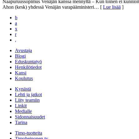
Naapuruussopimus Venäjän kanssa mennyttä – Kun toinen ei kunnioita 
Ahon (kesk) yhdessä Venäjän varapääministeri
… [
Lue lisää
]
b
a
x
r
,
Avustaja
Blogi
Eduskuntatyö
Henkilötiedot
Kansi
Koulutus
Kynästä
Lehti ja jatkot
Liity teamiin
Linkit
Medialle
Sidonnaisuudet
Tarina
Timo-tuotteita
Timoheinonen.tv