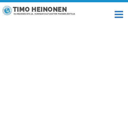
TIMO HEINONEN
KANSANEDUSTAJA, KUNNANVALTUUSTON PUHEENJOHTAJA
TAGI: PALOVAROITUS