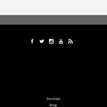
b
a
x
r
,
Avustaja
Blogi