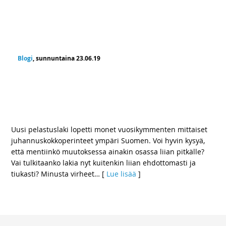
Blogi
, sunnuntaina 23.06.19
Yleisötapahtumien Juhannuskokoissa syytä
säilyttää viranomaisten harkintavaltaa –
Kaukana veden päällä olevan kokon
polttamiseen pitää voida antaa lupa
Uusi pelastuslaki lopetti monet vuosikymmenten mittaiset
juhannuskokkoperinteet ympäri Suomen. Voi hyvin kysyä,
että mentiinkö muutoksessa ainakin osassa liian pitkälle?
Vai tulkitaanko lakia nyt kuitenkin liian ehdottomasti ja
tiukasti? Minusta virheet
… [
Lue lisää
]