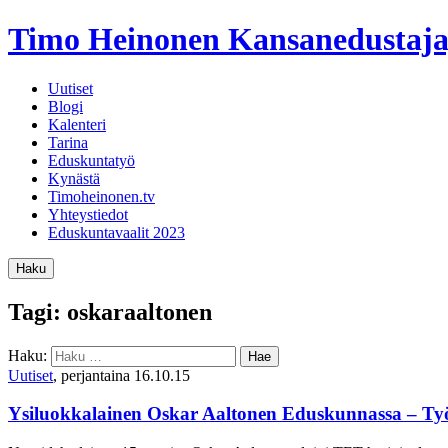
Timo Heinonen
Kansanedustaja
Uutiset
Blogi
Kalenteri
Tarina
Eduskuntatyö
Kynästä
Timoheinonen.tv
Yhteystiedot
Eduskuntavaalit 2023
Haku
Tagi: oskaraaltonen
Haku:
Uutiset
, perjantaina 16.10.15
Ysiluokkalainen Oskar Aaltonen Eduskunnassa – Ty