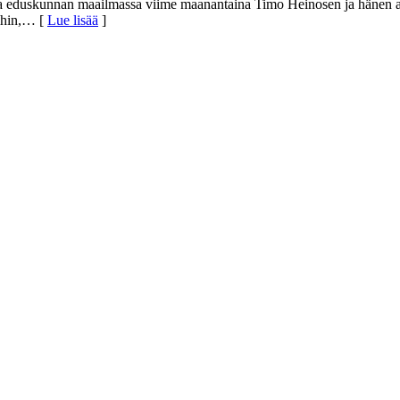
unsa eduskunnan maailmassa viime maanantaina Timo Heinosen ja hänen 
hin,
… [
Lue lisää
]