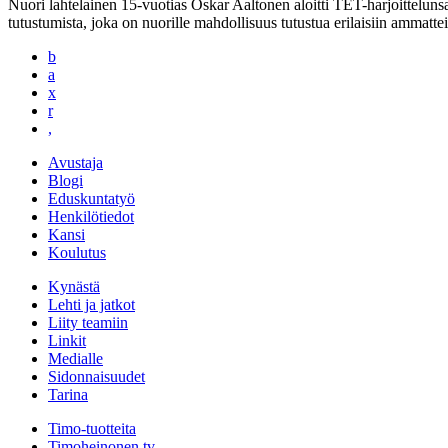
Nuori lahtelainen 15-vuotias Oskar Aaltonen aloitti TET-harjoittel
tutustumista, joka on nuorille mahdollisuus tutustua erilaisiin ammattei
b
a
x
r
,
Avustaja
Blogi
Eduskuntatyö
Henkilötiedot
Kansi
Koulutus
Kynästä
Lehti ja jatkot
Liity teamiin
Linkit
Medialle
Sidonnaisuudet
Tarina
Timo-tuotteita
Timoheinonen.tv