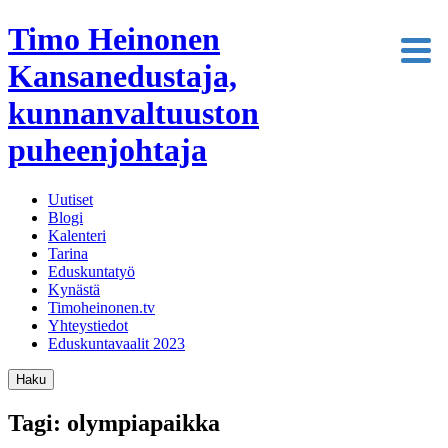
Timo Heinonen
Kansanedustaja,
kunnanvaltuuston
puheenjohtaja
Uutiset
Blogi
Kalenteri
Tarina
Eduskuntatyö
Kynästä
Timoheinonen.tv
Yhteystiedot
Eduskuntavaalit 2023
Haku
Tagi: olympiapaikka