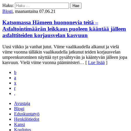
Haku:
Blogi
, maanantaina 07.06.21
Katsomassa Hämeen huononevia teitä –
Asfaltointimäärän leikkaus puoleen kääntää jälleen
asfalttiteiden korjausvelan kasvuun
Uusi viikko ja vanhat jutut. Viime vaalikaudella alkanut ja vielä
viime vuonna tälläkin vaalikaudella jatkunut teiden korjausvelan
umpeenkurominen näyttää nyt pysähtyvän ja kääntyvän jälleen jopa
kasvuun. Vielä viime vuonna pääministeri
… [
Lue lisää
]
b
a
x
r
,
Avustaja
Blogi
Eduskuntatyö
Henkilötiedot
Kansi
Koulutus