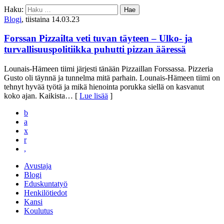
Haku:
Blogi
, tiistaina 14.03.23
Forssan Pizzailta veti tuvan täyteen – Ulko- ja
turvallisuuspolitiikka puhutti pizzan ääressä
Lounais-Hämeen tiimi järjesti tänään Pizzaillan Forssassa. Pizzeria
Gusto oli täynnä ja tunnelma mitä parhain. Lounais-Hämeen tiimi on
tehnyt hyvää työtä ja mikä hienointa porukka siellä on kasvanut
koko ajan. Kaikista
… [
Lue lisää
]
b
a
x
r
,
Avustaja
Blogi
Eduskuntatyö
Henkilötiedot
Kansi
Koulutus