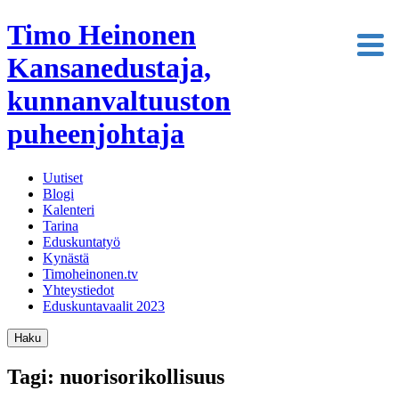
Timo Heinonen
Kansanedustaja,
kunnanvaltuuston
puheenjohtaja
Uutiset
Blogi
Kalenteri
Tarina
Eduskuntatyö
Kynästä
Timoheinonen.tv
Yhteystiedot
Eduskuntavaalit 2023
Haku
Tagi: nuorisorikollisuus