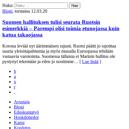
Haku:
Blogi
, torstaina 12.03.20
Suomen hallituksen tulisi seurata Ruotsin
esimerkkiä – Parempi olisi toimia etunojassa kuin
katua takaojassa
Korona leviää nyt äärimmäisen rajusti. Ruotsi päätti jo rajoittaa
suuria yleisötapahtumia ja myös muualla Euroopassa tehdään
vastaavia varotoimia. Suomessa tällaisia ei Marinin hallitus ole
pystynyt tekemään ja eilen jo nostimme
… [
Lue lisää
]
b
a
x
r
,
Avustaja
Blogi
Eduskuntatyö
Henkilötiedot
Kansi
Koulutus