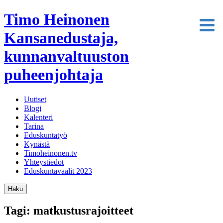
Timo Heinonen
Kansanedustaja,
kunnanvaltuuston
puheenjohtaja
Uutiset
Blogi
Kalenteri
Tarina
Eduskuntatyö
Kynästä
Timoheinonen.tv
Yhteystiedot
Eduskuntavaalit 2023
Haku
Tagi: matkustusrajoitteet