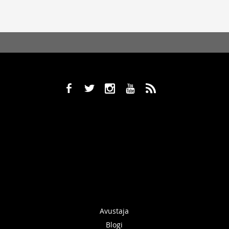
b
a
x
r
,
Avustaja
Blogi