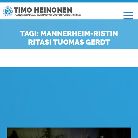
TIMO HEINONEN
KANSANEDUSTAJA, KUNNANVALTUUSTON PUHEENJOHTAJA
TAGI: MANNERHEIM-RISTIN
RITASI TUOMAS GERDT