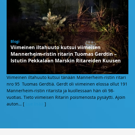
Blogi
, sunnuntaina 01.11.20
Viimeinen iltahuuto kutsui viimeisen
Mannerheim-ristin ritarin Tuomas Gerdtin –
Istutin Pekkalaan Marskin Ritareiden Kuusen
Viimeinen iltahuuto kutsui tänään Mannerheim-ristin ritari
nro 95 Tuomas Gerdtiä. Gerdt oli viimeinen elossa ollut 191
Mannerheim-ristin ritarista ja kuollessaan hän oli 98-
vuotias. Tieto viimeisen Ritarin poismenosta pysäytti. Ajoin
auton
… [
Lue lisää
]