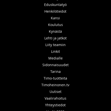
Eduskuntatyö
Henkilötiedot
Kansi
Koulutus
Kynästä
Lehti ja jatkot
Liity teamiin
Linkit
Medialle
Sidonnaisuudet
Tarina
Timo-tuotteita
Timoheinonen.tv
Uutiset
Vaalirahoitus
Yhteystiedot