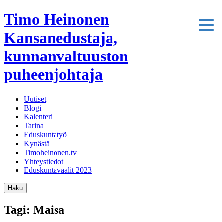
Timo Heinonen
Kansanedustaja,
kunnanvaltuuston
puheenjohtaja
Uutiset
Blogi
Kalenteri
Tarina
Eduskuntatyö
Kynästä
Timoheinonen.tv
Yhteystiedot
Eduskuntavaalit 2023
Haku
Tagi: Maisa