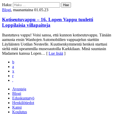
Haku:
Blogi
, maanantaina 01.05.23
Kotiseutuvappu – 16. Lopen Vappu tuuletti
Loppilaisia villapaitoja
Ihastuttava vappu! Voisi sanoa, että kunnon kotiseutuvappu. Tänään
aamusta ensin Wanhojen Automobiilien vappuajelun starttiin
Läyliäisten Uotilan Nesteelle. Kuutisenkymmentä henkeä starttasi
sieltä mitä upeammilla museoautoilla Karkkilaan. Minä suuntasin
Madamen kanssa Lopen
… [
Lue lisää
]
b
a
x
r
,
Avustaja
Blogi
Eduskuntatyö
Henkilötiedot
Kansi
Koulutus