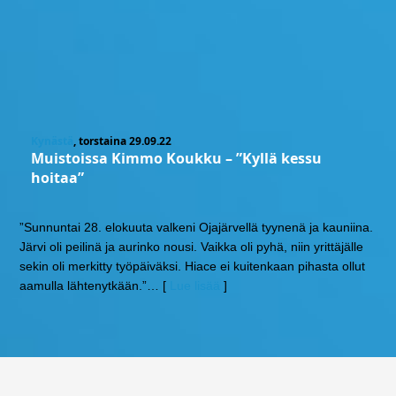
Kynästä
, torstaina 29.09.22
Muistoissa Kimmo Koukku – ”Kyllä kessu
hoitaa”
”Sunnuntai 28. elokuuta valkeni Ojajärvellä tyynenä ja kauniina.
Järvi oli peilinä ja aurinko nousi. Vaikka oli pyhä, niin yrittäjälle
sekin oli merkitty työpäiväksi. Hiace ei kuitenkaan pihasta ollut
aamulla lähtenytkään.”
… [
Lue lisää
]