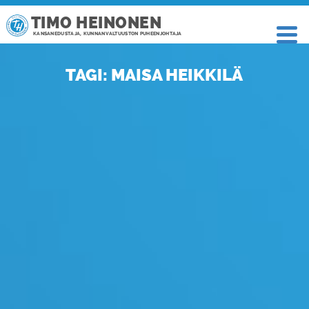
TIMO HEINONEN
KANSANEDUSTAJA, KUNNANVALTUUSTON PUHEENJOHTAJA
TAGI: MAISA HEIKKILÄ