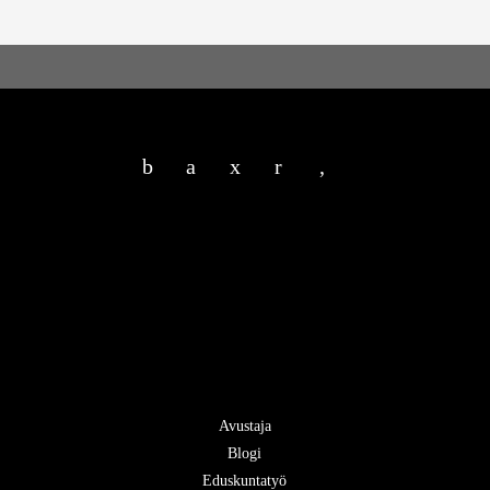
b
a
x
r
,
Avustaja
Blogi
Eduskuntatyö