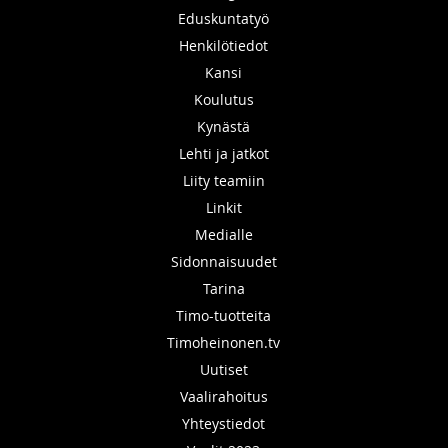
Eduskuntatyö
Henkilötiedot
Kansi
Koulutus
Kynästä
Lehti ja jatkot
Liity teamiin
Linkit
Medialle
Sidonnaisuudet
Tarina
Timo-tuotteita
Timoheinonen.tv
Uutiset
Vaalirahoitus
Yhteystiedot