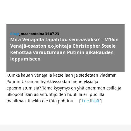
Blogi
, maanantaina 31.07.23
Mitä Venäjällä tapahtuu seuraavaksi? – M16:n
Venäjä-osaston ex-johtaja Christopher Steele
kehottaa varautumaan Putinin aikakauden
loppumiseen
Kuinka kauan Venäjällä katsellaan ja siedetään Vladimir
Putinin Ukrainan hyökkäyssodan menetyksiä ja
epäonnistumisia? Tämä kysymys on yhä enemmän esillä ja
ulkopolitiikan asiantuntijoiden huulilla eri puolilla
maailmaa. Itsekin ole tätä pohtinut
… [
Lue lisää
]