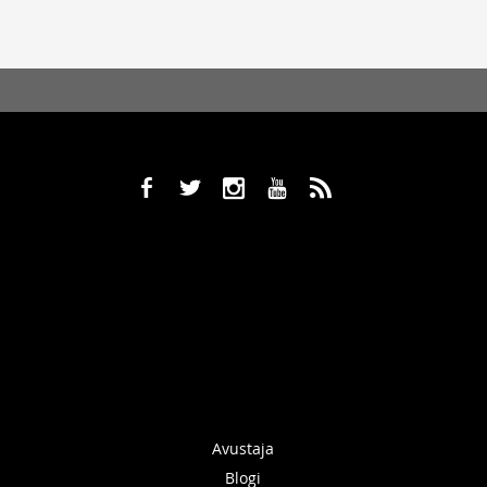
b
a
x
r
,
Avustaja
Blogi