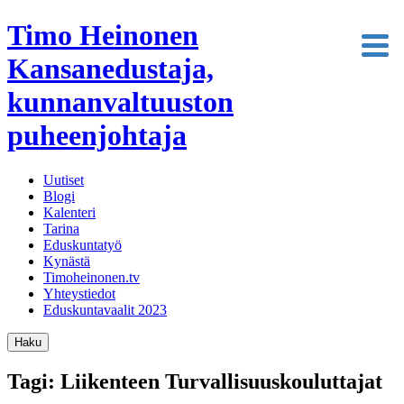
Timo Heinonen
Kansanedustaja,
kunnanvaltuuston
puheenjohtaja
Uutiset
Blogi
Kalenteri
Tarina
Eduskuntatyö
Kynästä
Timoheinonen.tv
Yhteystiedot
Eduskuntavaalit 2023
Haku
Tagi: Liikenteen Turvallisuuskouluttajat