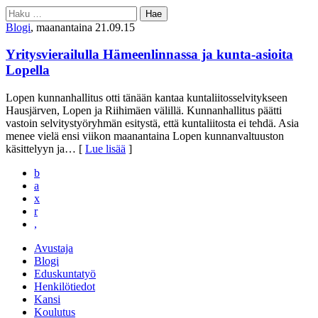
Haku:
Blogi
, maanantaina 21.09.15
Yritysvierailulla Hämeenlinnassa ja kunta-asioita
Lopella
Lopen kunnanhallitus otti tänään kantaa kuntaliitosselvitykseen
Hausjärven, Lopen ja Riihimäen välillä. Kunnanhallitus päätti
vastoin selvitystyöryhmän esitystä, että kuntaliitosta ei tehdä. Asia
menee vielä ensi viikon maanantaina Lopen kunnanvaltuuston
käsittelyyn ja
… [
Lue lisää
]
b
a
x
r
,
Avustaja
Blogi
Eduskuntatyö
Henkilötiedot
Kansi
Koulutus