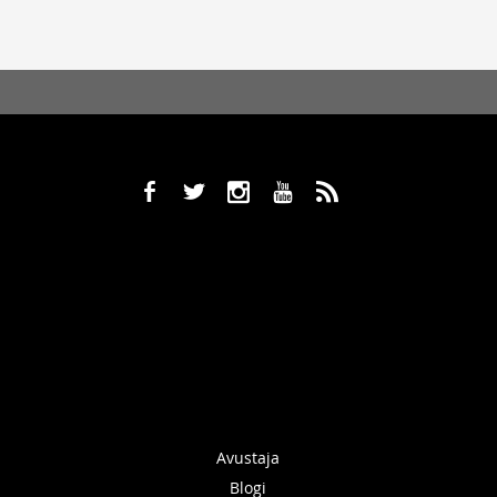
b
a
x
r
,
Avustaja
Blogi