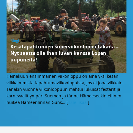
Blogi
, sunnuntaina 02.07.17
Kesätapahtumien superviikonloppu takana –
Nyt saatte olla ihan luvan kanssa Lopen
uupuneita!
Heinäkuun ensimmäinen viikonloppu on aina yksi kesän
vilkkaimmista tapahtumaviikonlopuista, jos ei jopa vilkkain.
Tänäkin vuonna viikonloppuun mahtui lukuisat festarit ja
karnevaalit ympäri Suomen ja tänne Hämeeseekin eilinen
huikea Hämeenlinnan Guns
… [
Lue lisää
]