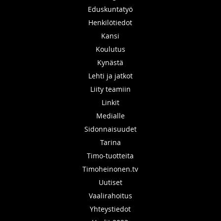
Eduskuntatyö
Henkilötiedot
Kansi
Koulutus
Kynästä
Lehti ja jatkot
Liity teamiin
Linkit
Medialle
Sidonnaisuudet
Tarina
Timo-tuotteita
Timoheinonen.tv
Uutiset
Vaalirahoitus
Yhteystiedot