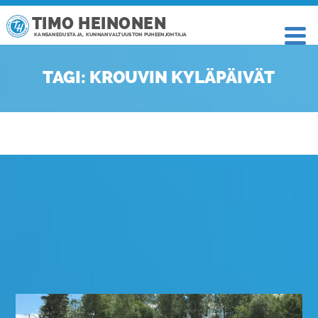
TIMO HEINONEN
KANSANEDUSTAJA, KUNNANVALTUUSTON PUHEENJOHTAJA
TAGI: KROUVIN KYLÄPÄIVÄT