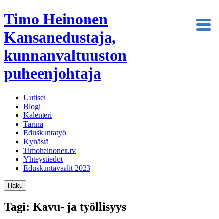
Timo Heinonen
Kansanedustaja,
kunnanvaltuuston
puheenjohtaja
Uutiset
Blogi
Kalenteri
Tarina
Eduskuntatyö
Kynästä
Timoheinonen.tv
Yhteystiedot
Eduskuntavaalit 2023
Haku
Tagi: Kavu- ja työllisyys