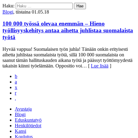
Haku:
Blogi
, tiistaina 01.05.18
100 000 työssä olevaa enemmän – Hieno
työllisyyskehitys antaa aihetta juhlistaa suomalaista
työtä
Hyvää vappua! Suomalaisen työn juhla! Tänään onkin erityisesti
aihetta juhlistaa suomalaista työtä, sillä 100 000 suomalaista on
saanut tämän hallituskauden aikana työtä ja päässyt työttömyydestä
takaisin kiinni työelämään. Oppositio voi
… [
Lue lisää
]
b
a
x
r
,
Avustaja
Blogi
Eduskuntatyö
Henkilötiedot
Kansi
Koulutus