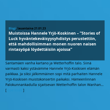
Blogi
, lauantaina 21.01.23
Muistoissa Hannele Yrjö-Koskinen – ”Stories of
Luck hyväntekeväisyysyhdistys perustettiin,
että mahdollisimman monen nuoren naisen
rintasyöpä löydettäisiin ajoissa”
Santamäen vanha kartano ja Wetterhoffin talo. Siinä
varmasti kaksi ystävämme Hannele Yrjö-Koskisen elämän
paikkaa. Ja siksi jälkimmäinen sopi mitä parhaiten Hannele
Yrjö-Koskisen muistokonsertin paikaksi. Hämeenlinnan
Palokunnankadulla sijaitsevan Wetterhoffin talon Wanhan
…
[
Lue lisää
]