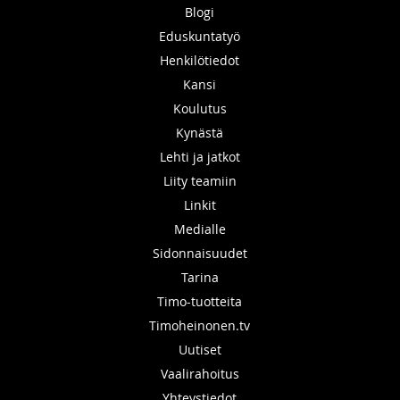
Blogi
Eduskuntatyö
Henkilötiedot
Kansi
Koulutus
Kynästä
Lehti ja jatkot
Liity teamiin
Linkit
Medialle
Sidonnaisuudet
Tarina
Timo-tuotteita
Timoheinonen.tv
Uutiset
Vaalirahoitus
Yhteystiedot