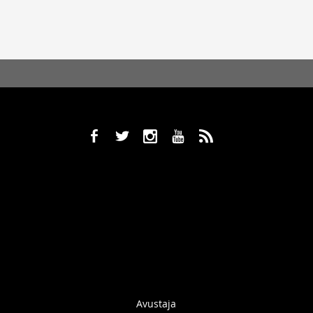
b
a
x
r
,
Avustaja