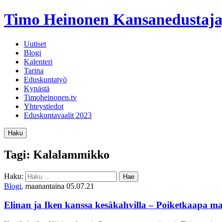
Timo Heinonen
Kansanedustaja
Uutiset
Blogi
Kalenteri
Tarina
Eduskuntatyö
Kynästä
Timoheinonen.tv
Yhteystiedot
Eduskuntavaalit 2023
Haku
Tagi: Kalalammikko
Haku:
Blogi
, maanantaina 05.07.21
Elinan ja Iken kanssa kesäkahvilla – Poiketkaapa m