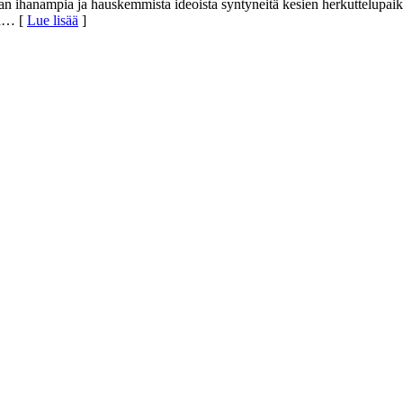
 ihanampia ja hauskemmista ideoista syntyneitä kesien herkuttelupaik
n
… [
Lue lisää
]