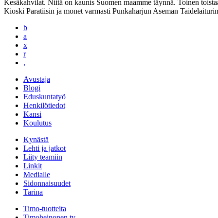
Kesäkahvilat. Niitä on kaunis Suomen maamme täynnä. Toinen toistaan
Kioski Paratiisin ja monet varmasti Punkaharjun Aseman Taidelaituri
b
a
x
r
,
Avustaja
Blogi
Eduskuntatyö
Henkilötiedot
Kansi
Koulutus
Kynästä
Lehti ja jatkot
Liity teamiin
Linkit
Medialle
Sidonnaisuudet
Tarina
Timo-tuotteita
Timoheinonen.tv