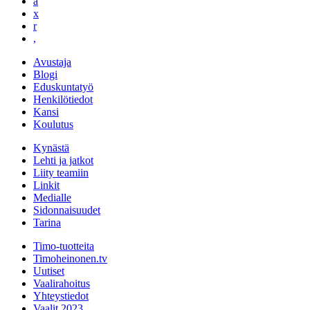
a
x
r
,
Avustaja
Blogi
Eduskuntatyö
Henkilötiedot
Kansi
Koulutus
Kynästä
Lehti ja jatkot
Liity teamiin
Linkit
Medialle
Sidonnaisuudet
Tarina
Timo-tuotteita
Timoheinonen.tv
Uutiset
Vaalirahoitus
Yhteystiedot
Vaalit 2023