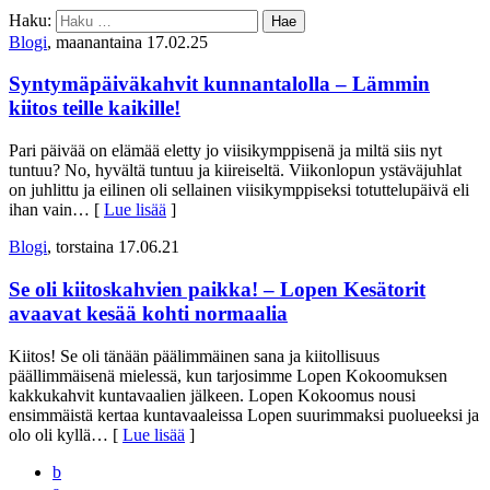
Haku:
Blogi
, maanantaina 17.02.25
Syntymäpäiväkahvit kunnantalolla – Lämmin
kiitos teille kaikille!
Pari päivää on elämää eletty jo viisikymppisenä ja miltä siis nyt
tuntuu? No, hyvältä tuntuu ja kiireiseltä. Viikonlopun ystäväjuhlat
on juhlittu ja eilinen oli sellainen viisikymppiseksi totuttelupäivä eli
ihan vain
… [
Lue lisää
]
Blogi
, torstaina 17.06.21
Se oli kiitoskahvien paikka! – Lopen Kesätorit
avaavat kesää kohti normaalia
Kiitos! Se oli tänään päälimmäinen sana ja kiitollisuus
päällimmäisenä mielessä, kun tarjosimme Lopen Kokoomuksen
kakkukahvit kuntavaalien jälkeen. Lopen Kokoomus nousi
ensimmäistä kertaa kuntavaaleissa Lopen suurimmaksi puolueeksi ja
olo oli kyllä
… [
Lue lisää
]
b