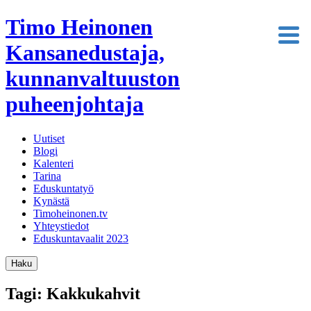
Timo Heinonen
Kansanedustaja,
kunnanvaltuuston
puheenjohtaja
Uutiset
Blogi
Kalenteri
Tarina
Eduskuntatyö
Kynästä
Timoheinonen.tv
Yhteystiedot
Eduskuntavaalit 2023
Haku
Tagi: Kakkukahvit