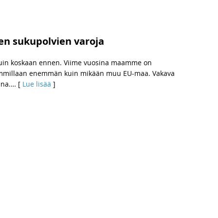
en sukupolvien varoja
kuin koskaan ennen. Viime vuosina maamme on
immillaan enemmän kuin mikään muu EU-maa. Vakava
ana.
… [
Lue lisää
]