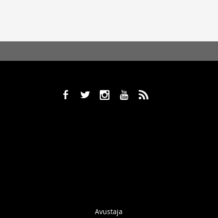
b
a
x
r
,
Avustaja