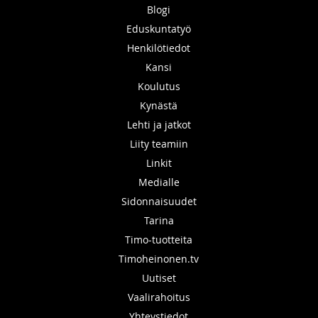
Blogi
Eduskuntatyö
Henkilötiedot
Kansi
Koulutus
Kynästä
Lehti ja jatkot
Liity teamiin
Linkit
Medialle
Sidonnaisuudet
Tarina
Timo-tuotteita
Timoheinonen.tv
Uutiset
Vaalirahoitus
Yhteystiedot