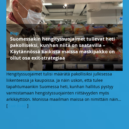
Blogi
, tiistaina 28.04.20
Suomessakin hengityssuojaimet tullevat heti
pakolliseksi, kunhan niitä on saatavilla –
Käytännössä kaikissa maissa maskipakko on
ollut osa exit-strategiaa
Hengityssuojaimet tulisi määrätä pakollisiksi julkisessa
liikenteessä ja kaupoissa. Ja näin uskon, että tulee
tapahtumaankin Suomessa heti, kunhan hallitus pystyy
varmistamaan hengistyssuojainten riittävyyden myös
arkikäyttöön. Monissa maailman maissa on nimittäin näin
…
[
Lue lisää
]