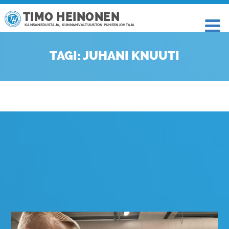
TIMO HEINONEN
KANSANEDUSTAJA, KUNNANVALTUUSTON PUHEENJOHTAJA
TAGI: JUHANI KNUUTI