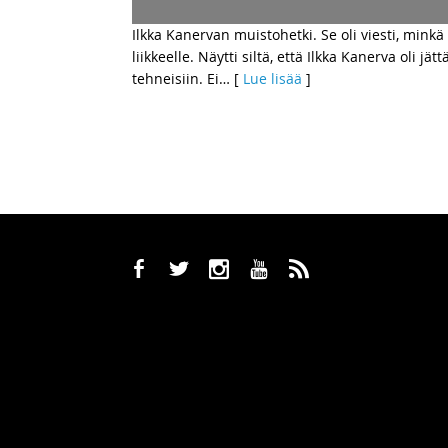
Ilkka Kanervan muistohetki. Se oli viesti, mink
liikkeelle. Näytti siltä, että Ilkka Kanerva oli j
tehneisiin. Ei
… [
Lue lisää
]
b
a
x
r
,