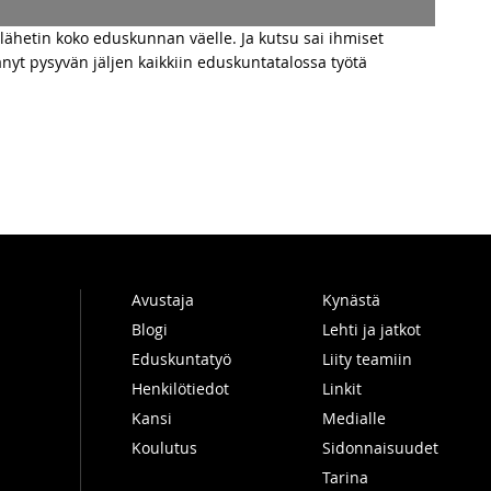
ä lähetin koko eduskunnan väelle. Ja kutsu sai ihmiset
ättänyt pysyvän jäljen kaikkiin eduskuntatalossa työtä
Avustaja
Kynästä
Blogi
Lehti ja jatkot
Eduskuntatyö
Liity teamiin
Henkilötiedot
Linkit
Kansi
Medialle
Koulutus
Sidonnaisuudet
Tarina