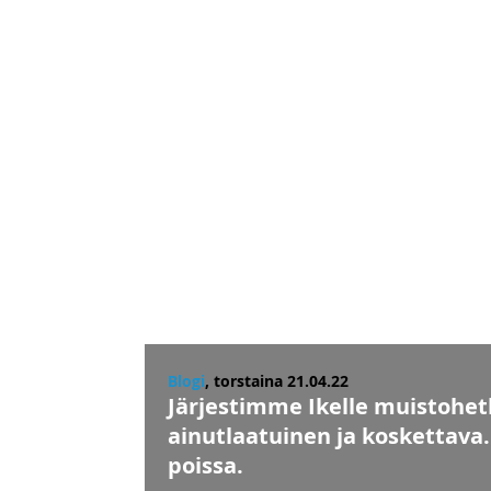
MUISTOHETK
Blogi
, torstaina 21.04.22
Järjestimme Ikelle muistohe
ainutlaatuinen ja koskettava.
poissa.