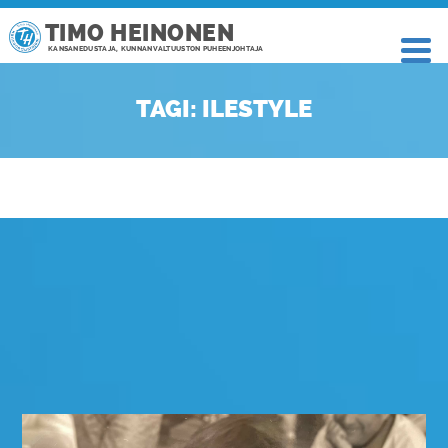
TIMO HEINONEN
KANSANEDUSTAJA, KUNNANVALTUUSTON PUHEENJOHTAJA
TAGI: ILESTYLE