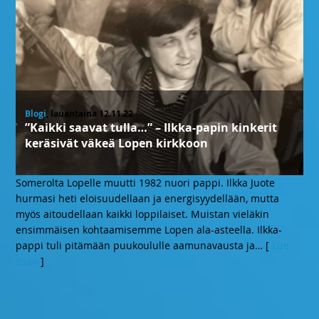
Blogi
, lauantaina 12.11.22
”Kaikki saavat tulla…” – Ilkka-papin kinkerit
keräsivät väkeä Lopen kirkkoon
Somerolta Lopelle muutti 1982 nuori pappi. Ilkka Juote
hurmasi heti eloisuudellaan ja energisyydellään, mutta
myös aitoudellaan kaikki loppilaiset. Muistan vieläkin
ensimmäisen kohtaamisemme Lopen ala-asteella. Ilkka-
pappi tuli pitämään puukoululle aamunavausta ja
… [
Lue
lisää
]