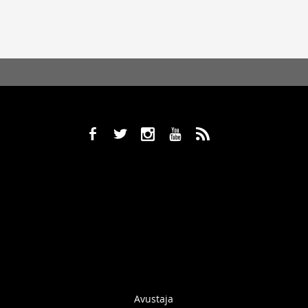
b
a
x
r
,
Avustaja