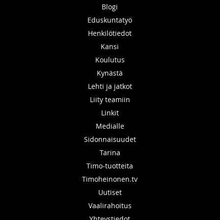
Blogi
Eduskuntatyö
Henkilötiedot
Kansi
Koulutus
Kynästä
Lehti ja jatkot
Liity teamiin
Linkit
Medialle
Sidonnaisuudet
Tarina
Timo-tuotteita
Timoheinonen.tv
Uutiset
Vaalirahoitus
Yhteystiedot