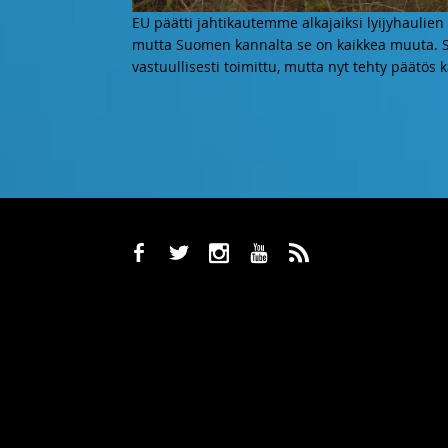
EU päätti jahtikautemme alkajaiksi lyijyhaulien k
mutta Suomen kannalta se on kaikkea muuta. 
vastuullisesti toimittu, mutta nyt tehty päätös
b
a
x
r
,