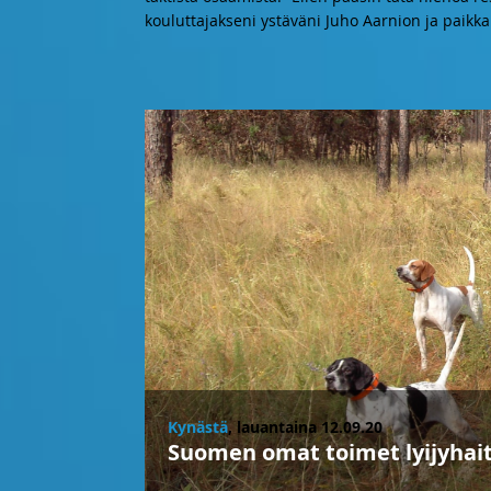
kouluttajakseni ystäväni Juho Aarnion ja paikk
Kynästä
, lauantaina 12.09.20
Suomen omat toimet lyijyhaitt