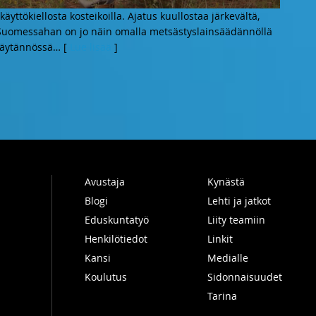
äyttökiellosta kosteikoilla. Ajatus kuullostaa järkevältä,
Suomessahan on jo näin omalla metsästyslainsäädännöllä
 käytännössä
… [
Lue lisää
]
Avustaja
Kynästä
Blogi
Lehti ja jatkot
Eduskuntatyö
Liity teamiin
Henkilötiedot
Linkit
Kansi
Medialle
Koulutus
Sidonnaisuudet
Tarina