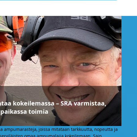
ntaa kokeilemassa – SRA varmistaa,
sipaikassa toimia
ja ampumarasteja, joissa mitataan tarkkuutta, nopeutta ja
reserviläisten omaa ampumalajia kokeilemaan. Sain