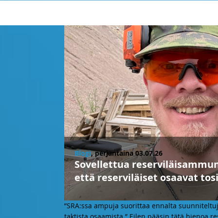
Blogi
, perjantaina 03.07.26
Sovellettua reserviläisammu
että reserviläiset osaavat to
”SRA:ssa ampuja suorittaa ennalta suunniteltu
taktista osaamista.” Eilen pääsin tätä hienoa 