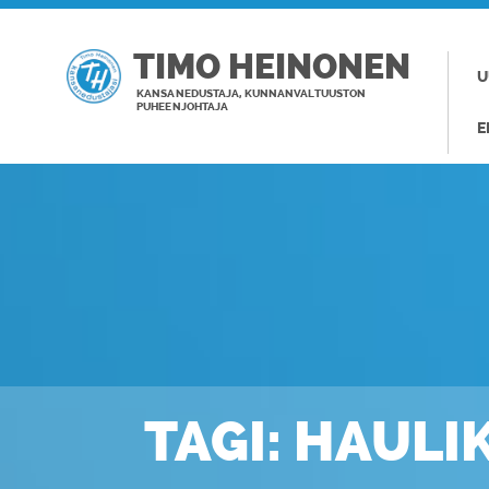
TIMO HEINONEN
U
KANSANEDUSTAJA, KUNNANVALTUUSTON
PUHEENJOHTAJA
E
TAGI: HAULI