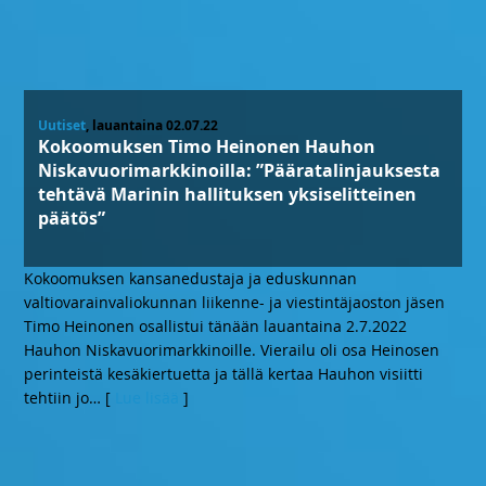
Uutiset
, lauantaina 02.07.22
Kokoomuksen Timo Heinonen Hauhon
Niskavuorimarkkinoilla: ”Pääratalinjauksesta
tehtävä Marinin hallituksen yksiselitteinen
päätös”
Kokoomuksen kansanedustaja ja eduskunnan
valtiovarainvaliokunnan liikenne- ja viestintäjaoston jäsen
Timo Heinonen osallistui tänään lauantaina 2.7.2022
Hauhon Niskavuorimarkkinoille. Vierailu oli osa Heinosen
perinteistä kesäkiertuetta ja tällä kertaa Hauhon visiitti
tehtiin jo
… [
Lue lisää
]