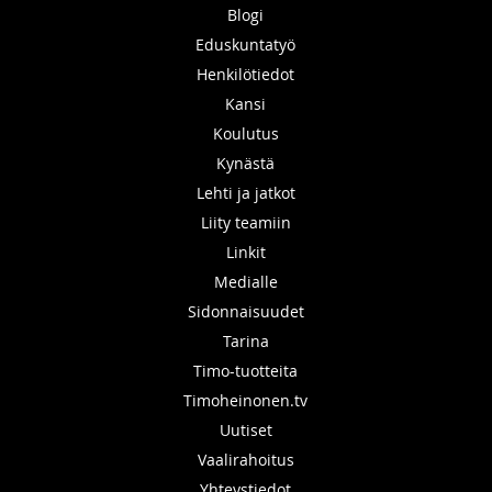
Blogi
Eduskuntatyö
Henkilötiedot
Kansi
Koulutus
Kynästä
Lehti ja jatkot
Liity teamiin
Linkit
Medialle
Sidonnaisuudet
Tarina
Timo-tuotteita
Timoheinonen.tv
Uutiset
Vaalirahoitus
Yhteystiedot