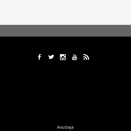
b
a
x
r
,
Avustaja