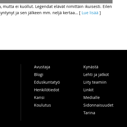
, mutta ei kuollut. Legendat elävät nimittäin ikuisesti. Eilen
syntynyt ja sen jälkeen mm. neljä kertaa
… [
Lue lisää
]
Avustaja
Kynästä
Blogi
Lehti ja jatkot
Eduskuntatyö
Liity teamiin
Henkilötiedot
Linkit
Kansi
Medialle
Koulutus
Sidonnaisuudet
Tarina