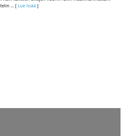
telin
… [
Lue lisää
]