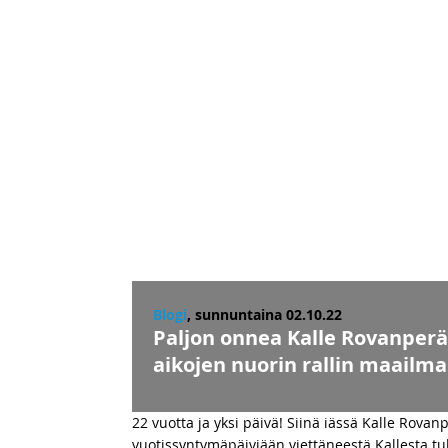
Blogi
, sunnuntaina 02.10.22
Paljon onnea Kalle Rovanperä 
aikojen nuorin rallin maailm
22 vuotta ja yksi päivä! Siinä iässä Kalle Rova
vuotissyntymäpäiviään viettäneestä Kallesta tu