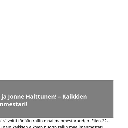
ja Jonne Halttunen! – Kaikkien
anmestari!
nperä voitti tänään rallin maailmanmestaruuden. Eilen 22-
li näin kaikkien aikojen nuorin rallin maailmanmestari.