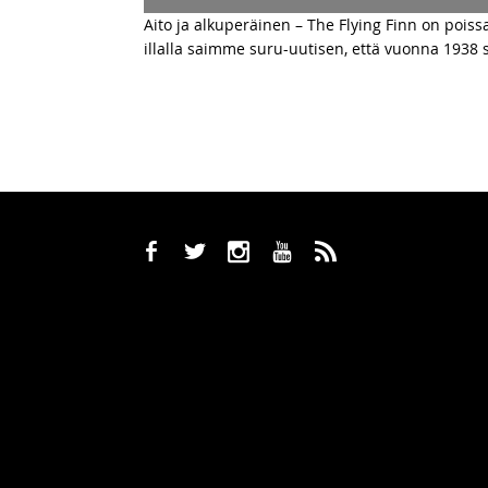
Aito ja alkuperäinen – The Flying Finn on poissa
illalla saimme suru-uutisen, että vuonna 1938 
b
a
x
r
,