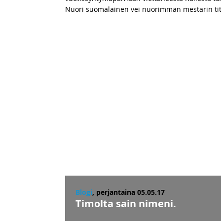
Nuori suomalainen vei nuorimman mestarin tit
Blogi
, perjantaina 05.05.17
Timolta sain nimeni.