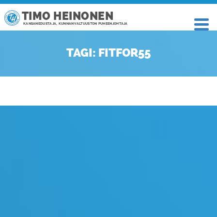
TIMO HEINONEN
KANSANEDUSTAJA, KUNNANVALTUUSTON PUHEENJOHTAJA
TAGI: FITFOR55