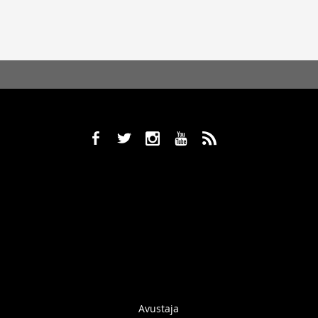
b
a
x
r
,
Avustaja