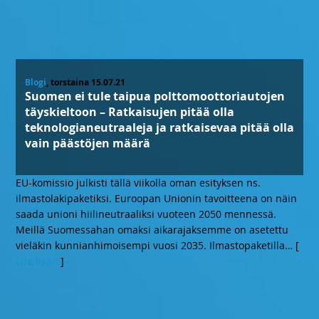
Blogi
, torstaina 15.07.21
Suomen ei tule taipua polttomoottoriautojen
täyskieltoon – Ratkaisujen pitää olla
teknologianeutraaleja ja ratkaisevaa pitää olla
vain päästöjen määrä
EU-komissio julkisti tällä viikolla oman esityksen ns.
ilmastolakipaketiksi. Euroopan Unionin tavoitteena on näin
saada unioni hiilineutraaliksi vuoteen 2050 mennessä.
Meillä Suomessahan omaksi aikarajaksemme on asetettu
vieläkin kunnianhimoisempi vuosi 2035. Ilmastopaketilla
… [
Lue lisää
]