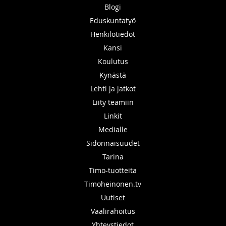
Blogi
Eduskuntatyö
Henkilötiedot
Kansi
Koulutus
Kynästä
Lehti ja jatkot
Liity teamiin
Linkit
Medialle
Sidonnaisuudet
Tarina
Timo-tuotteita
Timoheinonen.tv
Uutiset
Vaalirahoitus
Yhteystiedot