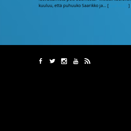
kuuluu, että puhuuko Saarikko ja
… [
Lue lisää
]
b
a
x
r
,