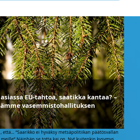
siassa EU-tahtoa, saatikka kantaa? –
tsämme vasemmistohallituksen
 että… ”Saarikko ei hyväksy metsäpolitiikan päätösvallan
meille” Näinhän se totta kai on. Nyt kuitenkin kysymys