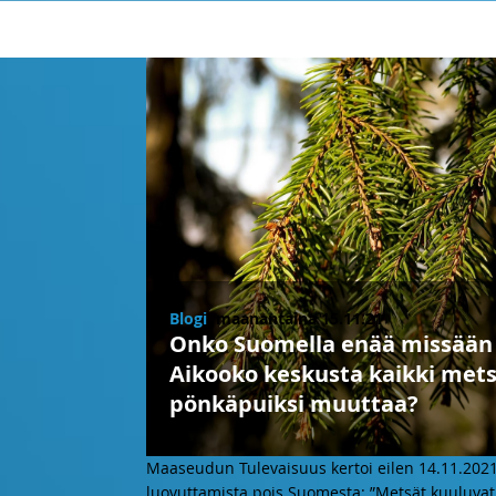
Blogi
, maanantaina 15.11.21
Onko Suomella enää missään a
Aikooko keskusta kaikki me
pönkäpuiksi muuttaa?
Maaseudun Tulevaisuus kertoi eilen 14.11.2021,
luovuttamista pois Suomesta: ”Metsät kuuluvat 