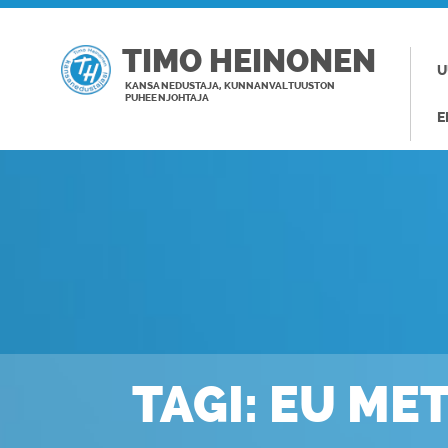
TIMO HEINONEN
U
KANSANEDUSTAJA, KUNNANVALTUUSTON
PUHEENJOHTAJA
E
TAGI: EU ME