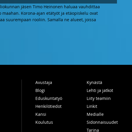
aliokunnan jäsen Timo Heinonen haluaa vauhdittaa
o maahan. Korona-ajan etätyöt ja etäopiskelu ovat
aa suurempaan rooliin. Samalla ne alueet, joissa
Avustaja
Kynästä
Blogi
Lehti ja jatkot
Eduskuntatyö
Liity teamiin
Henkilötiedot
Linkit
Kansi
Medialle
Koulutus
Sidonnaisuudet
Tarina