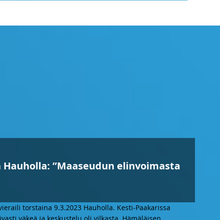
Hauholla: ”Maaseudun elinvoimasta
aili torstaina 9.3.2023 Hauholla. Kesti-Paakarissa
ivasti väkeä ja keskustelu oli vilkasta. Hämäläisen