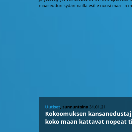
maaseudun sydänmailla esille nousi maa- ja m
Uutiset
, sunnuntaina 31.01.21
Kokoomuksen kansanedustaja
koko maan kattavat nopeat t