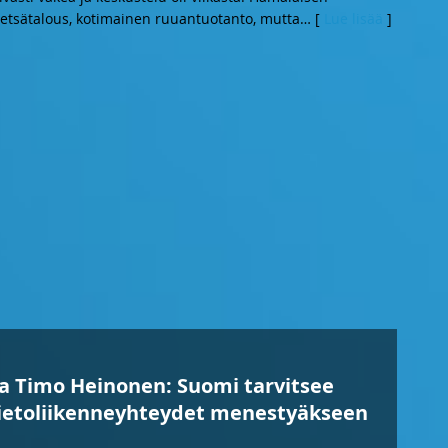
etsätalous, kotimainen ruuantuotanto, mutta
… [
Lue lisää
]
 Timo Heinonen: Suomi tarvitsee
ietoliikenneyhteydet menestyäkseen