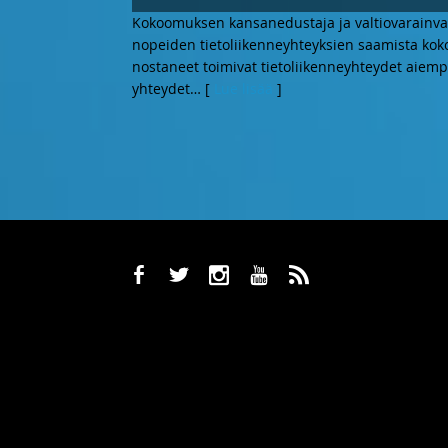
Kokoomuksen kansanedustaja ja valtiovarainv
nopeiden tietoliikenneyhteyksien saamista kok
nostaneet toimivat tietoliikenneyhteydet aiemp
yhteydet
… [
Lue lisää
]
b
a
x
r
,