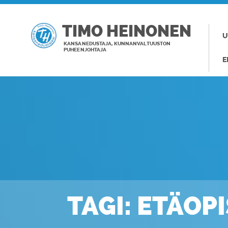
TIMO HEINONEN
U
KANSANEDUSTAJA, KUNNANVALTUUSTON
PUHEENJOHTAJA
E
TAGI: ETÄOP