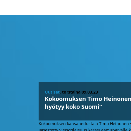
Uutiset
, torstaina 09.03.23
Kokoomuksen Timo Heinonen 
hyötyy koko Suomi”
Kokoomuksen kansanedustaja Timo Heinonen vier
järjestetty yleisötilaisuus keräsi aamupäivällä k