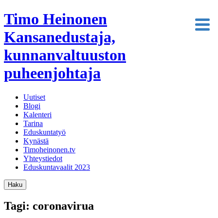
Timo Heinonen
Kansanedustaja,
kunnanvaltuuston
puheenjohtaja
Uutiset
Blogi
Kalenteri
Tarina
Eduskuntatyö
Kynästä
Timoheinonen.tv
Yhteystiedot
Eduskuntavaalit 2023
Haku
Tagi: coronavirua