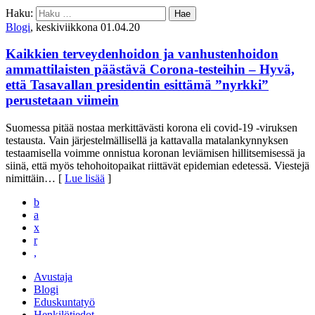
Haku:
Blogi
, keskiviikkona 01.04.20
Kaikkien terveydenhoidon ja vanhustenhoidon
ammattilaisten päästävä Corona-testeihin – Hyvä,
että Tasavallan presidentin esittämä ”nyrkki”
perustetaan viimein
Suomessa pitää nostaa merkittävästi korona eli covid-19 -viruksen
testausta. Vain järjestelmällisellä ja kattavalla matalankynnyksen
testaamisella voimme onnistua koronan leviämisen hillitsemisessä ja
siinä, että myös tehohoitopaikat riittävät epidemian edetessä. Viestejä
nimittäin
… [
Lue lisää
]
b
a
x
r
,
Avustaja
Blogi
Eduskuntatyö
Henkilötiedot