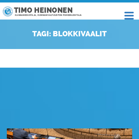
TIMO HEINONEN
KANSANEDUSTAJA, KUNNANVALTUUSTON PUHEENJOHTAJA
TAGI: BLOKKIVAALIT