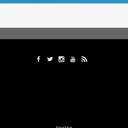
b
a
x
r
,
Avustaja