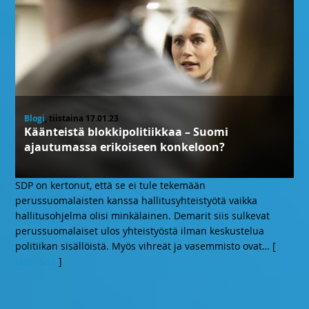
Blogi
, tiistaina 17.01.23
Käänteistä blokkipolitiikkaa – Suomi
ajautumassa erikoiseen konkeloon?
SDP on kertonut, että se ei tule tekemään
perussuomalaisten kanssa hallitusyhteistyötä vaikka
hallitusohjelma olisi minkälainen. Demarit siis sulkevat
perussuomalaiset ulos yhteistyöstä ilman keskustelua
politiikan sisällöistä. Myös vihreät ja vasemmisto ovat
… [
Lue lisää
]