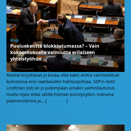
Blogi
, keskiviikkona 21.01.26
Puoluekenttä blokkiutumassa? – Vain
kokoomuksella valmiutta erilaiseen
yhteistyöhön
Mediat kirjoittavat jo kovaa, että kaksi Anttia valmistelevat
kulisseissa ensi vaalikauden hallituspohjaa. SDP:n Antti
Lindtman (sd) on jo pidempään ainakin valmistautunut,
mutta myös ehkä välillä hieman esiintynytkin, tulevana
pääministerinä ja
… [
Lue lisää
]