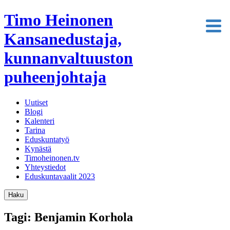
Timo Heinonen
Kansanedustaja,
kunnanvaltuuston
puheenjohtaja
Uutiset
Blogi
Kalenteri
Tarina
Eduskuntatyö
Kynästä
Timoheinonen.tv
Yhteystiedot
Eduskuntavaalit 2023
Haku
Tagi: Benjamin Korhola