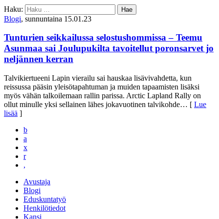
Haku:
Blogi
, sunnuntaina 15.01.23
Tunturien seikkailussa selostushommissa – Teemu
Asunmaa sai Joulupukilta tavoitellut poronsarvet jo
neljännen kerran
Talvikiertueeni Lapin vierailu sai hauskaa lisävivahdetta, kun
reissussa pääsin yleisötapahtuman ja muiden tapaamisten lisäksi
myös vähän talkoilemaan rallin parissa. Arctic Lapland Rally on
ollut minulle yksi sellainen lähes jokavuotinen talvikohde
… [
Lue
lisää
]
b
a
x
r
,
Avustaja
Blogi
Eduskuntatyö
Henkilötiedot
Kansi