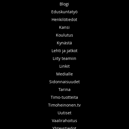
Blogi
Eduskuntatyö
Henkilötiedot
Kansi
Koulutus
Kynästä
Lehti ja jatkot
Liity teamiin
Linkit
Medialle
Sidonnaisuudet
Tarina
Timo-tuotteita
Timoheinonen.tv
Uutiset
Vaalirahoitus
Yhteystiedot