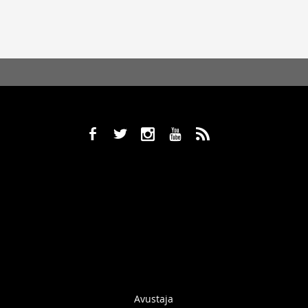
b
a
x
r
,
Avustaja