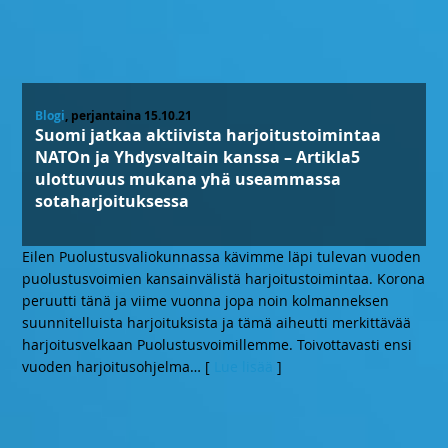
Blogi
, perjantaina 15.10.21
Suomi jatkaa aktiivista harjoitustoimintaa
NATOn ja Yhdysvaltain kanssa – Artikla5
ulottuvuus mukana yhä useammassa
sotaharjoituksessa
Eilen Puolustusvaliokunnassa kävimme läpi tulevan vuoden
puolustusvoimien kansainvälistä harjoitustoimintaa. Korona
peruutti tänä ja viime vuonna jopa noin kolmanneksen
suunnitelluista harjoituksista ja tämä aiheutti merkittävää
harjoitusvelkaan Puolustusvoimillemme. Toivottavasti ensi
vuoden harjoitusohjelma
… [
Lue lisää
]