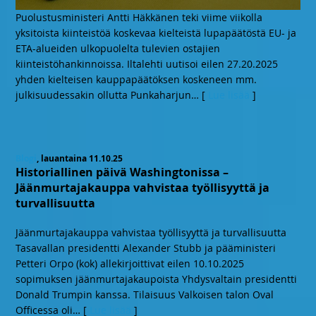
Puolustusministeri Antti Häkkänen teki viime viikolla
yksitoista kiinteistöä koskevaa kielteistä lupapäätöstä EU- ja
ETA-alueiden ulkopuolelta tulevien ostajien
kiinteistöhankinnoissa. Iltalehti uutisoi eilen 27.20.2025
yhden kielteisen kauppapäätöksen koskeneen mm.
julkisuudessakin ollutta Punkaharjun
… [
Lue lisää
]
Blogi
, lauantaina 11.10.25
Historiallinen päivä Washingtonissa –
Jäänmurtajakauppa vahvistaa työllisyyttä ja
turvallisuutta
Jäänmurtajakauppa vahvistaa työllisyyttä ja turvallisuutta
Tasavallan presidentti Alexander Stubb ja pääministeri
Petteri Orpo (kok) allekirjoittivat eilen 10.10.2025
sopimuksen jäänmurtajakaupoista Yhdysvaltain presidentti
Donald Trumpin kanssa. Tilaisuus Valkoisen talon Oval
Officessa oli
… [
Lue lisää
]