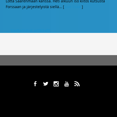
Lotta Saarenmaan kanssa. Heti alkuun iso kiitos kutsusta
Forssaan ja järjestelyistä siellä
… [
Lue lisää
]
←
Vanhemmat artikkelit
b
a
x
r
,