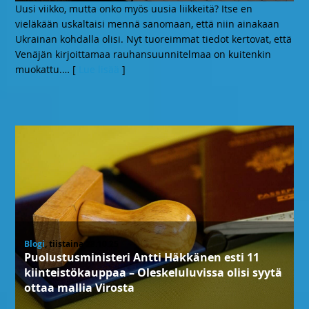
Uusi viikko, mutta onko myös uusia liikkeitä? Itse en
vieläkään uskaltaisi mennä sanomaan, että niin ainakaan
Ukrainan kohdalla olisi. Nyt tuoreimmat tiedot kertovat, että
Venäjän kirjoittamaa rauhansuunnitelmaa on kuitenkin
muokattu.
… [
Lue lisää
]
Blogi
, tiistaina 28.10.25
Puolustusministeri Antti Häkkänen esti 11
kiinteistökauppaa – Oleskeluluvissa olisi syytä
ottaa mallia Virosta