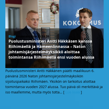
Blogi
, maanantaina 23.03.26
Puolustusministeri Antti Häkkäsen kanssa
Riihimäellä ja Hämeenlinnassa – Naton
johtamisjärjestelmäyksikkö aloittaa
toimintansa Riihimäellä ensi vuoden alussa
Puolustusministeri Antti Häkkänen päätti maalikuun 6.
päivänä 2026 Naton johtamisjärjestelmäyksikön
sijoituspaikaksi Riihimäen. Yksikön on tarkoitus aloittaa
toimintansa vuoden 2027 alussa. Tuo päivä oli merkittävä ja
iso maallemme, mutta myös totta
… [
Lue lisää
]