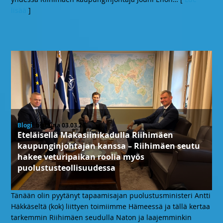
lisää
]
Blogi
, tiistaina 03.03.26
Eteläisellä Makasiinikadulla Riihimäen
kaupunginjohtajan kanssa – Riihimäen seutu
hakee veturipaikan roolia myös
puolustusteollisuudessa
Tänään olin pyytänyt tapaamisajan puolustusministeri Antti
Häkkäseltä (kok) liittyen toimiimme Hämeessä ja tällä kertaa
tarkemmin Riihimäen seudulla Naton ja laajemminkin