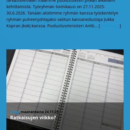
tarkastelemaan maamme puolustuksen pitkän aikavälin
kehittämistä. Työryhmän toimikausi on 27.11.2025-
30.6.2026. Tänään aloitimme ryhmän kanssa työskentelyn
ryhmän puheenjohtajaksi valitun kansanedustaja Jukka
Kopran (kok) kanssa. Puolustusministeri Antti
… [
Lue lisää
]
Blogi
, maanantaina 24.11.25
Ratkaisujen viikko?