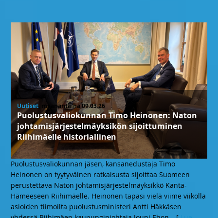
Uutiset
, maanantaina 09.03.26
Puolustusvaliokunnan Timo Heinonen: Naton
johtamisjärjestelmäyksikön sijoittuminen
Riihimäelle historiallinen
Puolustusvaliokunnan jäsen, kansanedustaja Timo
Heinonen on tyytyväinen ratkaisusta sijoittaa Suomeen
perustettava Naton johtamisjärjestelmäyksikkö Kanta-
Hämeeseen Riihimäelle. Heinonen tapasi vielä viime viikolla
asioiden tiimoilta puolustusministeri Antti Häkkäsen
yhdessä Riihimäen kaupunginjohtaja Jouni Ehon
… [
Lue