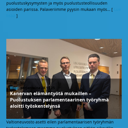
puolustuskysymysten ja myös puolustusteollisuuden
asioiden parissa. Palaveriimme pyysin mukaan myös
… [
Lue
lisää
]
Blogi
, perjantaina 28.11.25
Kanervan elämäntyötä mukaillen –
Puolustuksen parlamentaarinen työryhmä
aloitti työskentelynsä
Valtioneuvosto asetti eilen parlamentaarisen työryhmän