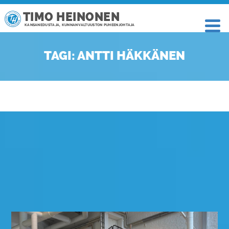
TIMO HEINONEN
KANSANEDUSTAJA, KUNNANVALTUUSTON PUHEENJOHTAJA
TAGI: ANTTI HÄKKÄNEN