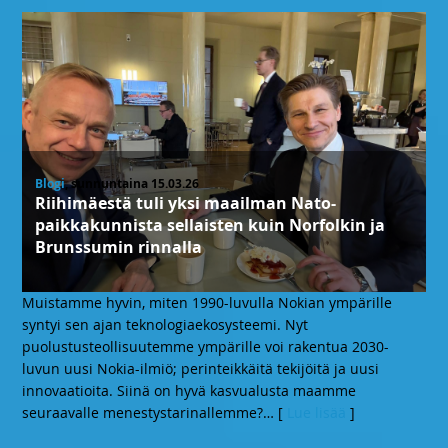
Blogi
, sunnuntaina 15.03.26
Riihimäestä tuli yksi maailman Nato-
paikkakunnista sellaisten kuin Norfolkin ja
Brunssumin rinnalla
Muistamme hyvin, miten 1990-luvulla Nokian ympärille
syntyi sen ajan teknologiaekosysteemi. Nyt
puolustusteollisuutemme ympärille voi rakentua 2030-
luvun uusi Nokia-ilmiö; perinteikkäitä tekijöitä ja uusi
innovaatioita. Siinä on hyvä kasvualusta maamme
seuraavalle menestystarinallemme?
… [
Lue lisää
]