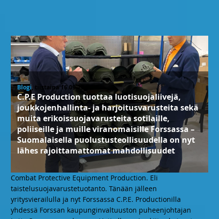
Blogi
, tiistaina 16.09.25
C.P.E Production tuottaa luotisuojaliivejä,
joukkojenhallinta- ja harjoitusvarusteita sekä
muita erikoissuojavarusteita sotilaille,
poliiseille ja muille viranomaisille Forssassa –
Suomalaisella puolustusteollisuudella on nyt
lähes rajoittamattomat mahdollisuudet
Combat Protective Equipment Production. Eli
taistelusuojavarustetuotanto. Tänään jälleen
yritysvierailulla ja nyt Forssassa C.P.E. Productionilla
yhdessä Forssan kaupunginvaltuuston puheenjohtajan