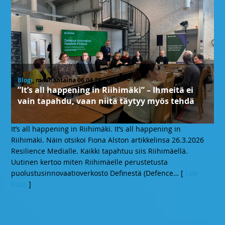
Blogi
, maanantaina 06.04.26
”It’s all happening in Riihimäki” – Ihmeitä ei
vain tapahdu, vaan niitä täytyy myös tehdä
It’s all happening in Riihimäki. It’s all happening in
Riihimäki. Näin otsikoi Fiona Alston artikkelinsa 26.3.2026
Resilience Medialle. Kaikki tapahtuu siis Riihimäellä.
Uutinen kertoo miten Riihimäelle perustetusta
puolustusinnovaatioverkosto Definestä (Defence
… [
Lue
lisää
]