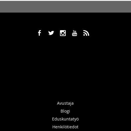
b
a
x
r
,
Avustaja
Blogi
Eduskuntatyö
Henkilötiedot