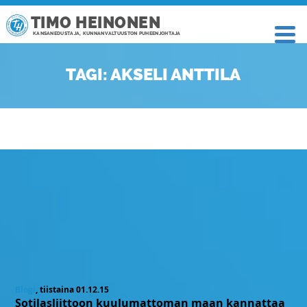
TIMO HEINONEN
KANSANEDUSTAJA, KUNNANVALTUUSTON PUHEENJOHTAJA
TAGI: AKSELI ANTTILA
Blogi
, tiistaina 01.12.15
Sotilasliittoon kuulumattoman maan kannattaa