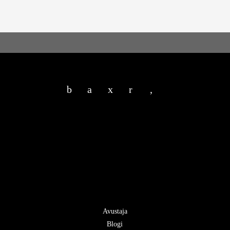
b
a
x
r
,
Avustaja
Blogi