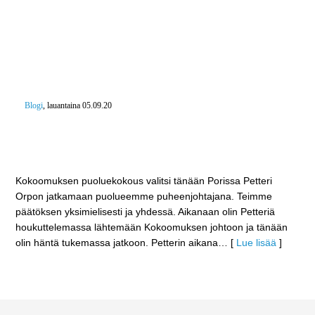
Blogi
, lauantaina 05.09.20
Kokoomus jatkaa Petteri Orpon johdolla – 21.
Kokoomuksen puheenjohtaja luotsaa yhtenäistä
joukkuetta kohti kuntavaaleja
Kokoomuksen puoluekokous valitsi tänään Porissa Petteri
Orpon jatkamaan puolueemme puheenjohtajana. Teimme
päätöksen yksimielisesti ja yhdessä. Aikanaan olin Petteriä
houkuttelemassa lähtemään Kokoomuksen johtoon ja tänään
olin häntä tukemassa jatkoon. Petterin aikana
… [
Lue lisää
]