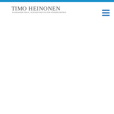
TIMO HEINONEN
KANSANEDUSTAJA, KUNNANVALTUUSTON PUHEENJOHTAJA
TAGI: 6K