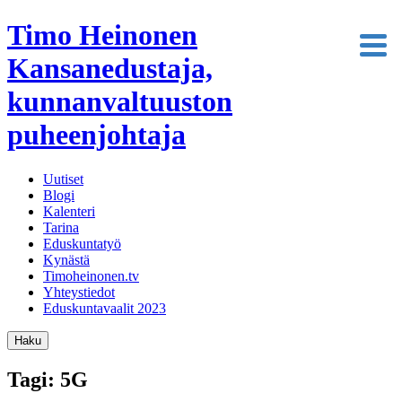
Timo Heinonen
Kansanedustaja,
kunnanvaltuuston
puheenjohtaja
Uutiset
Blogi
Kalenteri
Tarina
Eduskuntatyö
Kynästä
Timoheinonen.tv
Yhteystiedot
Eduskuntavaalit 2023
Haku
Tagi: 5G