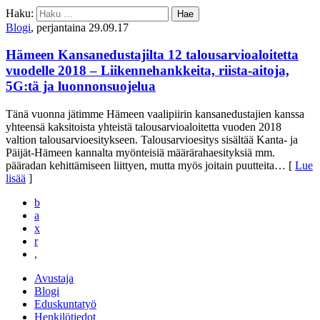
Haku:
Blogi
, perjantaina 29.09.17
Hämeen Kansanedustajilta 12 talousarvioaloitetta
vuodelle 2018 – Liikennehankkeita, riista-aitoja,
5G:tä ja luonnonsuojelua
Tänä vuonna jätimme Hämeen vaalipiirin kansanedustajien kanssa
yhteensä kaksitoista yhteistä talousarvioaloitetta vuoden 2018
valtion talousarvioesitykseen. Talousarvioesitys sisältää Kanta- ja
Päijät-Hämeen kannalta myönteisiä määrärahaesityksiä mm.
pääradan kehittämiseen liittyen, mutta myös joitain puutteita
… [
Lue
lisää
]
b
a
x
r
,
Avustaja
Blogi
Eduskuntatyö
Henkilötiedot