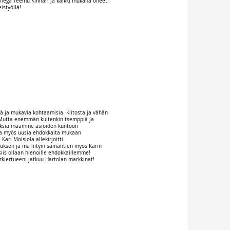
llega Teemu Kinnari ja kaikki mukana olleet!
istyöllä!
eä ja mukavia kohtaamisia. Kiitosta ja vähän
 Mutta enemmän kuitenkin tsemppiä ja
uksia maamme asioiden kuntoon
 Ja myös uusia ehdokkaita mukaan
Kari Moisiola allekirjoitti
ksen ja mä liityin samantien myös Karin
 siis ollaan hienoille ehdokkaillemme!
iertueeni jatkuu Hartolan markkinat!