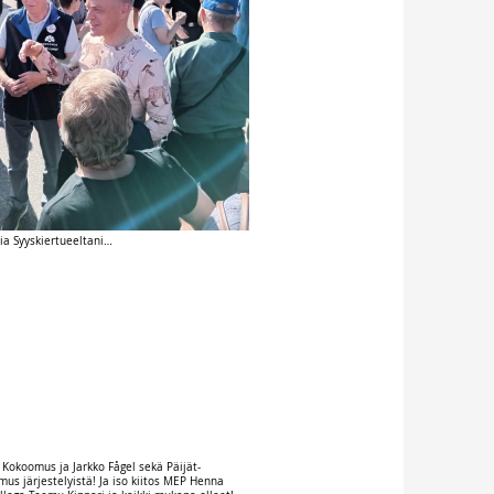
a Syyskiertueeltani…
 Kokoomus ja Jarkko Fågel sekä Päijät-
s järjestelyistä! Ja iso kiitos MEP Henna