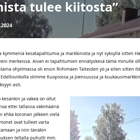
ista tulee kiitosta”
.2024
 ja kymmeniä kesätapahtumia ja markkinoita ja nyt syksyllä sitten 
eeni merkeissä. Aivan ei tapahtumien ennätyskesä tämä minulle ollu
taina ohjelmassa oli ensin Riihimäen Taiteiden yö ja eilen sitten 
Edellisviikolla olimme Kuopiossa ja Joensuussa ja kuukausimarkkin
ksyyn asti.
 kesänkin ja väkeä on ollut
anoa ettei tällaisia väkimääriä
i ehkä koronan jälkeen vielä
monet ovat tulleet varta
amaan ja niin tänäkin
uksen teltalla puhutti mm.