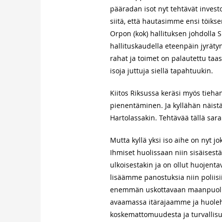
pääradan isot nyt tehtävät investo
siitä, että hautasimme ensi töiks
Orpon (kok) hallituksen johdolla 
hallituskaudella eteenpäin jyrät
rahat ja toimet on palautettu taa
isoja juttuja siellä tapahtuukin.
Kiitos Riksussa keräsi myös tieha
pienentäminen. Ja kyllähän näistä 
Hartolassakin. Tehtävää tällä saral
Mutta kyllä yksi iso aihe on nyt jo
Ihmiset huolissaan niin sisäisestä
ulkoisestakin ja on ollut huojenta
lisäämme panostuksia niin poliisiin
enemmän uskottavaan maanpuolus
avaamassa itärajaamme ja huol
koskemattomuudesta ja turvallisu