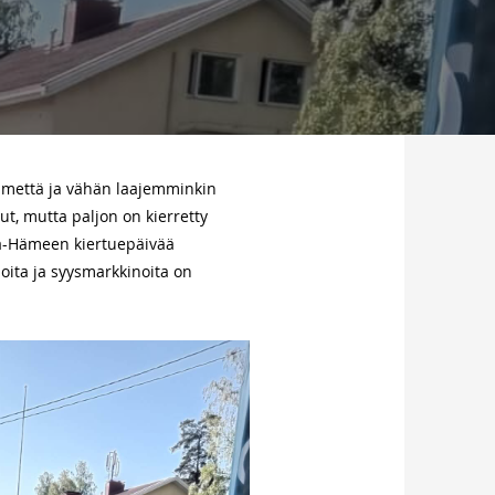
Hämettä ja vähän laajemminkin
t, mutta paljon on kierretty
Itä-Hämeen kiertuepäivää
oita ja syysmarkkinoita on