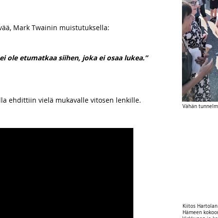
vää, Mark Twainin muistutuksella:
, ei ole etumatkaa siihen, joka ei osaa lukea.”
lla ehdittiin vielä mukavalle vitosen lenkille.
Vähän tunnelmi
Kiitos Hartolan
Hämeen kokoomu