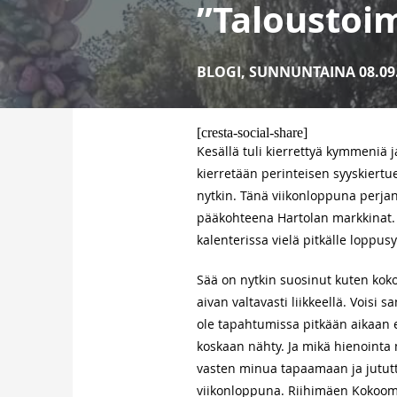
”Taloustoim
BLOGI
,
SUNNUNTAINA 08.09
[cresta-social-share]
Kesällä tuli kierrettyä kymmeniä
kierretään perinteisen syyskiertu
nytkin. Tänä viikonloppuna perjan
pääkohteena Hartolan markkinat. 
kalenterissa vielä pitkälle loppusy
Sää on nytkin suosinut kuten koko
aivan valtavasti liikkeellä. Voisi s
ole tapahtumissa pitkään aikaan e
koskaan nähty. Ja mikä hienointa 
vasten minua tapaamaan ja jututt
viikonloppuna. Riihimäen Kokoom