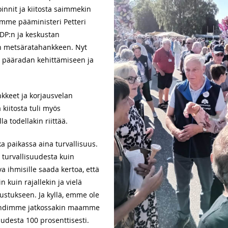
innit ja kiitosta saimmekin
emme pääministeri Petteri
SDP:n ja keskustan
yn metsäratahankkeen. Nyt
s pääradan kehittämiseen ja
nkkeet ja korjausvelan
kiitosta tuli myös
la todellakin riittää.
ka paikassa aina turvallisuus.
 turvallisuudesta kuin
va ihmisille saada kertoa, että
 kuin rajallekin ja vielä
tukseen. Ja kyllä, emme ole
ehdimme jatkossakin maamme
udesta 100 prosenttisesti.