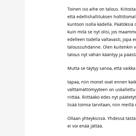
Toinen iso aihe on talous. Kiitosta 
että edellishallituksen holtittomal
kuntoon isolla kädellä. Päätöksiä 
kuin mitä se nyt olisi, jos maamme 
edelleen todella valtavasti, jopa 
taloussuhdanne. Olen kuitenkin va
talous nyt vähän kääntyy ja päästä
Mutta se täytyy sanoa, että vaikka
tapaa, niin monet ovat ennen kaikk
välttämättömyyteen on uskallettu ta
riittää. Riittääkö edes nyt päätet
lisää toimia tarvitaan, niin meillä
Ollaan yhteyksissä. Yhdessä tästä
ei voi enää jättää.