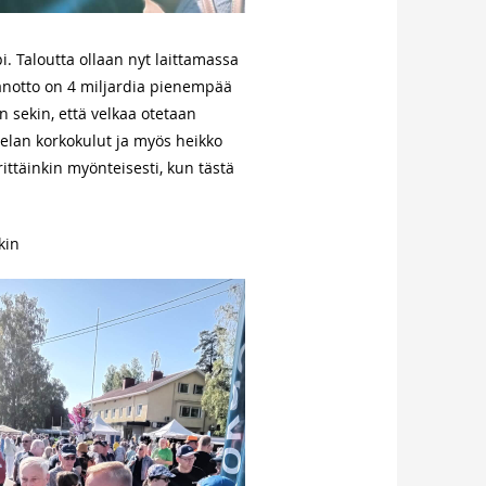
pi. Taloutta ollaan nyt laittamassa
elanotto on 4 miljardia pienempää
on sekin, että velkaa otetaan
 velan korkokulut ja myös heikko
ittäinkin myönteisesti, kun tästä
kin