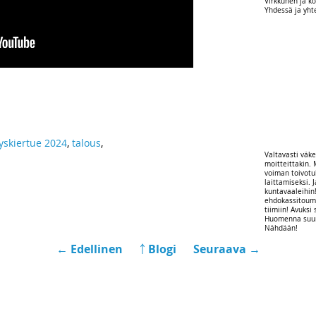
Virkkunen ja ko
Yhdessä ja yhte
yskiertue 2024
,
talous
,
Valtavasti väk
moitteittakin.
voiman toivot
laittamiseksi.
kuntavaaleihin! 
ehdokassitoumu
tiimiin! Avuksi
Huomenna suurk
Nähdään!
← Edellinen
￪ Blogi
Seuraava →