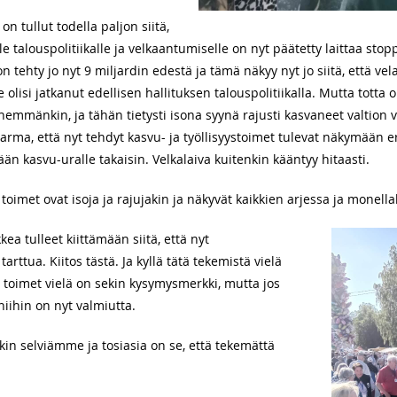
on tullut todella paljon siitä,
le talouspolitiikalle ja velkaantumiselle on nyt päätetty laittaa stop
on tehty jo nyt 9 miljardin edestä ja tämä näkyy nyt jo siitä, että v
olisi jatkanut edellisen hallituksen talouspolitiikalla. Mutta totta 
enemmänkin, ja tähän tietysti isona syynä rajusti kasvaneet valtion
rma, että nyt tehdyt kasvu- ja työllisyystoimet tulevat näkymään er
än kasvu-uralle takaisin. Velkalaiva kuitenkin kääntyy hitaasti.
 toimet ovat isoja ja rajujakin ja näkyvät kaikkien arjessa ja monella
ea tulleet kiittämään siitä, että nyt
rttua. Kiitos tästä. Ja kyllä tätä tekemistä vielä
yt toimet vielä on sekin kysymysmerkki, mutta jos
 niihin on nyt valmiutta.
kin selviämme ja tosiasia on se, että tekemättä