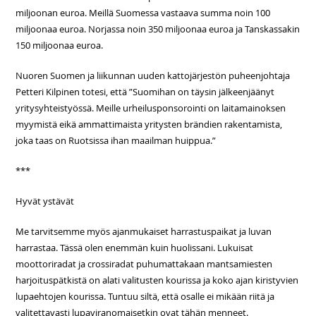
miljoonan euroa. Meillä Suomessa vastaava summa noin 100
miljoonaa euroa. Norjassa noin 350 miljoonaa euroa ja Tanskassakin
150 miljoonaa euroa.
Nuoren Suomen ja liikunnan uuden kattojärjestön puheenjohtaja
Petteri Kilpinen totesi, että ”Suomihan on täysin jälkeenjäänyt
yritysyhteistyössä. Meille urheilusponsorointi on laitamainoksen
myymistä eikä ammattimaista yritysten brändien rakentamista,
joka taas on Ruotsissa ihan maailman huippua.”
***
Hyvät ystävät
Me tarvitsemme myös ajanmukaiset harrastuspaikat ja luvan
harrastaa. Tässä olen enemmän kuin huolissani. Lukuisat
moottoriradat ja crossiradat puhumattakaan mantsamiesten
harjoituspätkistä on alati valitusten kourissa ja koko ajan kiristyvien
lupaehtojen kourissa. Tuntuu siltä, että osalle ei mikään riitä ja
valitettavasti lupaviranomaisetkin ovat tähän menneet.