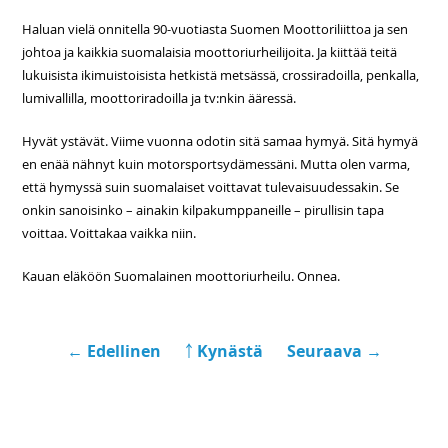
Haluan vielä onnitella 90-vuotiasta Suomen Moottoriliittoa ja sen
johtoa ja kaikkia suomalaisia moottoriurheilijoita. Ja kiittää teitä
lukuisista ikimuistoisista hetkistä metsässä, crossiradoilla, penkalla,
lumivallilla, moottoriradoilla ja tv:nkin ääressä.
Hyvät ystävät. Viime vuonna odotin sitä samaa hymyä. Sitä hymyä
en enää nähnyt kuin motorsportsydämessäni. Mutta olen varma,
että hymyssä suin suomalaiset voittavat tulevaisuudessakin. Se
onkin sanoisinko – ainakin kilpakumppaneille – pirullisin tapa
voittaa. Voittakaa vaikka niin.
Kauan eläköön Suomalainen moottoriurheilu. Onnea.
← Edellinen
￪ Kynästä
Seuraava →