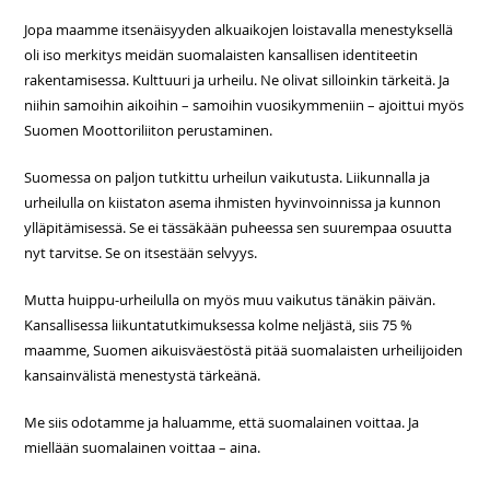
Jopa maamme itsenäisyyden alkuaikojen loistavalla menestyksellä
oli iso merkitys meidän suomalaisten kansallisen identiteetin
rakentamisessa. Kulttuuri ja urheilu. Ne olivat silloinkin tärkeitä. Ja
niihin samoihin aikoihin – samoihin vuosikymmeniin – ajoittui myös
Suomen Moottoriliiton perustaminen.
Suomessa on paljon tutkittu urheilun vaikutusta. Liikunnalla ja
urheilulla on kiistaton asema ihmisten hyvinvoinnissa ja kunnon
ylläpitämisessä. Se ei tässäkään puheessa sen suurempaa osuutta
nyt tarvitse. Se on itsestään selvyys.
Mutta huippu-urheilulla on myös muu vaikutus tänäkin päivän.
Kansallisessa liikuntatutkimuksessa kolme neljästä, siis 75 %
maamme, Suomen aikuisväestöstä pitää suomalaisten urheilijoiden
kansainvälistä menestystä tärkeänä.
Me siis odotamme ja haluamme, että suomalainen voittaa. Ja
miellään suomalainen voittaa – aina.