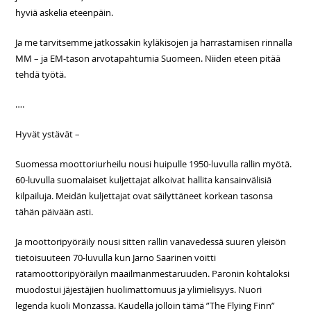
hyviä askelia eteenpäin.
Ja me tarvitsemme jatkossakin kyläkisojen ja harrastamisen rinnalla
MM – ja EM-tason arvotapahtumia Suomeen. Niiden eteen pitää
tehdä työtä.
….
Hyvät ystävät –
Suomessa moottoriurheilu nousi huipulle 1950-luvulla rallin myötä.
60-luvulla suomalaiset kuljettajat alkoivat hallita kansainvälisiä
kilpailuja. Meidän kuljettajat ovat säilyttäneet korkean tasonsa
tähän päivään asti.
Ja moottoripyöräily nousi sitten rallin vanavedessä suuren yleisön
tietoisuuteen 70-luvulla kun Jarno Saarinen voitti
ratamoottoripyöräilyn maailmanmestaruuden. Paronin kohtaloksi
muodostui jäjestäjien huolimattomuus ja ylimielisyys. Nuori
legenda kuoli Monzassa. Kaudella jolloin tämä ”The Flying Finn”