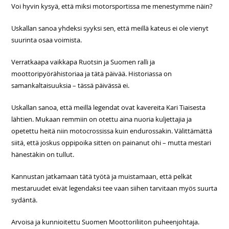
Voi hyvin kysyä, että miksi motorsportissa me menestymme näin?
Uskallan sanoa yhdeksi syyksi sen, että meillä kateus ei ole vienyt
suurinta osaa voimista.
Verratkaapa vaikkapa Ruotsin ja Suomen ralli ja
moottoripyörähistoriaa ja tätä päivää. Historiassa on
samankaltaisuuksia – tässä päivässä ei.
Uskallan sanoa, että meillä legendat ovat kavereita Kari Tiaisesta
lähtien. Mukaan remmiin on otettu aina nuoria kuljettajia ja
opetettu heitä niin motocrossissa kuin endurossakin. Välittämättä
siitä, että joskus oppipoika sitten on painanut ohi – mutta mestari
hänestäkin on tullut.
Kannustan jatkamaan tätä työtä ja muistamaan, että pelkät
mestaruudet eivät legendaksi tee vaan siihen tarvitaan myös suurta
sydäntä.
Arvoisa ja kunnioitettu Suomen Moottoriliiton puheenjohtaja.