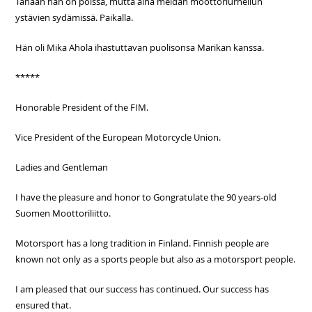
Tänään hän on poissa, mutta aina meidän moottoriurheilun
ystävien sydämissä. Paikalla.
Hän oli Mika Ahola ihastuttavan puolisonsa Marikan kanssa.
*****
Honorable President of the FIM.
Vice President of the European Motorcycle Union.
Ladies and Gentleman
I have the pleasure and honor to Gongratulate the 90 years-old
Suomen Moottoriliitto.
Motorsport has a long tradition in Finland. Finnish people are
known not only as a sports people but also as a motorsport people.
I am pleased that our success has continued. Our success has
ensured that.