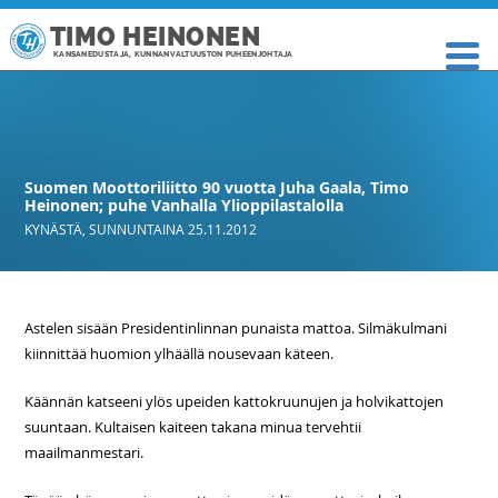
TIMO HEINONEN
KANSANEDUSTAJA, KUNNANVALTUUSTON PUHEENJOHTAJA
Suomen Moottoriliitto 90 vuotta Juha Gaala, Timo
Heinonen; puhe Vanhalla Ylioppilastalolla
KYNÄSTÄ
,
SUNNUNTAINA 25.11.2012
Astelen sisään Presidentinlinnan punaista mattoa. Silmäkulmani
kiinnittää huomion ylhäällä nousevaan käteen.
Käännän katseeni ylös upeiden kattokruunujen ja holvikattojen
suuntaan. Kultaisen kaiteen takana minua tervehtii
maailmanmestari.