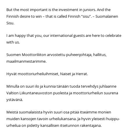
But the most important is the investment in juniors. And the
Finnish desire to win – that is called Finnish “sisu”. – Suomalainen
Sisu.
I am happy that you, our international guests are here to celebrate
with us.
Suomen Moottoriliiton arvostettu puheenjohtaja, hallitus,
maailmanmestarimme.
Hyvät moottoriurheiluihmiset, Naiset ja Herrat.
Minulla on suuri ilo ja kunnia tänään tuoda tervehdys juhlaanne
Valtion Liikuntaneuvoston puolesta ja moottoriurheilun suurena
ystävänä.
Meistä suomalaisista hyvin suuri osa pitää itseämme monien
muiden kansojen tavoin urheilukansana. Ja hyvin yleisesti huippu-
urheilua on pidetty kansallisen itsetunnon rakentajana.