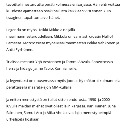
tavoitteli mestaruutta peräti kolmessa eri sarjassa. Hän ehti voittaa
kuudesta ajamastaan osakilpailusta kaikkiaan viisi ennen kuin
traaginen tapahtuma vei hänet.
Legenda on myös Heikki Mikkola neljällä
maailmanmestaruudellaan. Mikkola on varmasti crossin Hall of
Famessa. Motcrossissa myös Maailmanmestari Pekka Vehkonen ja
Antti Pyrhönen.
Trialissa mestarit Yrjö Vesterinen ja Tommi Ahvala. Snowcrossin
herra ja hidalgo Janne Tapio. Kunnia heille.
Ja legendaksi on nousemassa myös Joonas Kylmäkorpi kolmannella
perättäisellä maarata-ajon MM-kullalla.
Ja eniten menestystä on tullut sitten endurosta. 1990- ja 2000-
luvulla meidän miehet ovat olleet lajin kärjessä. Kari Tiainen, Juha
Salminen, Samuli Aro ja Mika Ahola ovat lajin menestyneimpiä
urheilijoita koskaan.