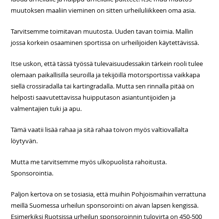
muutoksen maaliin vieminen on sitten urheiluliikkeen oma asia.
Tarvitsemme toimitavan muutosta. Uuden tavan toimia. Mallin
jossa korkein osaaminen sportissa on urheilijoiden käytettävissä.
Itse uskon, että tässä työssä tulevaisuudessakin tärkein rooli tulee
olemaan paikallisilla seuroilla ja tekijöillä motorsportissa vaikkapa
siellä crossiradalla tai kartingradalla. Mutta sen rinnalla pitää on
helposti saavutettavissa huipputason asiantuntijoiden ja
valmentajien tuki ja apu.
Tämä vaatii lisää rahaa ja sitä rahaa toivon myös valtiovallalta
löytyvän.
Mutta me tarvitsemme myös ulkopuolista rahoitusta.
Sponsorointia.
Paljon kertova on se tosiasia, että muihin Pohjoismaihin verrattuna
meillä Suomessa urheilun sponsorointi on aivan lapsen kengissä.
Esimerkiksi Ruotsissa urheilun sponsoroinnin tulovirta on 450-500