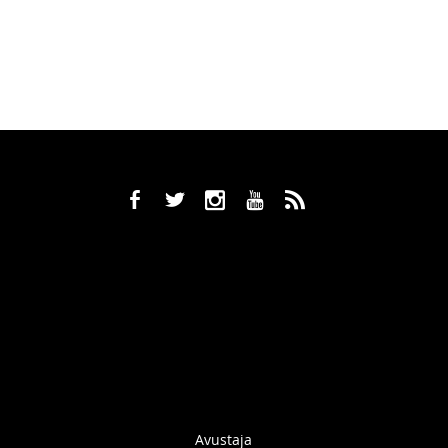
b
a
x
r
,
Avustaja