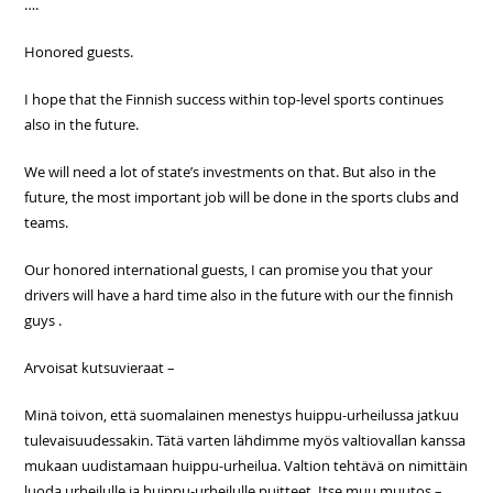
….
Honored guests.
I hope that the Finnish success within top-level sports continues
also in the future.
We will need a lot of state’s investments on that. But also in the
future, the most important job will be done in the sports clubs and
teams.
Our honored international guests, I can promise you that your
drivers will have a hard time also in the future with our the finnish
guys .
Arvoisat kutsuvieraat –
Minä toivon, että suomalainen menestys huippu-urheilussa jatkuu
tulevaisuudessakin. Tätä varten lähdimme myös valtiovallan kanssa
mukaan uudistamaan huippu-urheilua. Valtion tehtävä on nimittäin
luoda urheilulle ja huippu-urheilulle puitteet. Itse muu muutos –