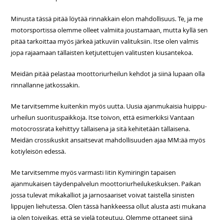
Minusta tässä pitää löytää rinnakkain elon mahdollisuus. Te, ja me
motorsportissa olemme olleet valmiita joustamaan, mutta kyllä sen
pitää tarkoittaa myös järkeä jatkuviin valituksiin. Itse olen valmis
jopa rajaamaan tällaisten ketjutettujen valitusten kiusantekoa.
Meidän pitää pelastaa moottoriurheilun kehdot ja siinä lupaan olla
rinnallanne jatkossakin.
Me tarvitsemme kuitenkin myös uutta. Uusia ajanmukaisia huippu-
urheilun suorituspaikkoja. Itse toivon, että esimerkiksi Vantaan
motocrossrata kehittyy tällaisena ja sitä kehitetään tällaisena.
Meidän crossikuskit ansaitsevat mahdollisuuden ajaa MM:ää myös
kotiyleisön edessä.
Me tarvitsemme myös varmasti Iitin Kymiringin tapaisen
ajanmukaisen täydenpalvelun moottoriurheilukeskuksen. Paikan
jossa tulevat mikakalliot ja jarnosaariset voivat taistella sinisten
lippujen liehutessa. Olen tässä hankkeessa ollut alusta asti mukana
ja olen toiveikas, että se vielä toteutuu. Olemme ottaneet siinä