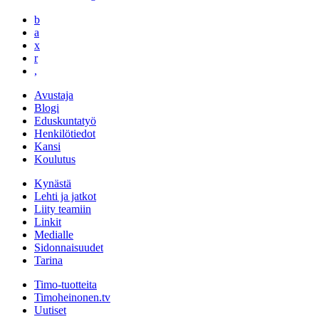
b
a
x
r
,
Avustaja
Blogi
Eduskuntatyö
Henkilötiedot
Kansi
Koulutus
Kynästä
Lehti ja jatkot
Liity teamiin
Linkit
Medialle
Sidonnaisuudet
Tarina
Timo-tuotteita
Timoheinonen.tv
Uutiset