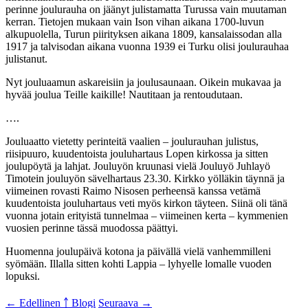
perinne joulurauha on jäänyt julistamatta Turussa vain muutaman
kerran. Tietojen mukaan vain Ison vihan aikana 1700-luvun
alkupuolella, Turun piirityksen aikana 1809, kansalaissodan alla
1917 ja talvisodan aikana vuonna 1939 ei Turku olisi joulurauhaa
julistanut.
Nyt jouluaamun askareisiin ja joulusaunaan. Oikein mukavaa ja
hyvää joulua Teille kaikille! Nautitaan ja rentoudutaan.
….
Jouluaatto vietetty perinteitä vaalien – joulurauhan julistus,
riisipuuro, kuudentoista jouluhartaus Lopen kirkossa ja sitten
joulupöytä ja lahjat. Jouluyön kruunasi vielä Jouluyö Juhlayö
Timotein jouluyön sävelhartaus 23.30. Kirkko yölläkin täynnä ja
viimeinen rovasti Raimo Nisosen perheensä kanssa vetämä
kuudentoista jouluhartaus veti myös kirkon täyteen. Siinä oli tänä
vuonna jotain erityistä tunnelmaa – viimeinen kerta – kymmenien
vuosien perinne tässä muodossa päättyi.
Huomenna joulupäivä kotona ja päivällä vielä vanhemmilleni
syömään. Illalla sitten kohti Lappia – lyhyelle lomalle vuoden
lopuksi.
← Edellinen
￪ Blogi
Seuraava →