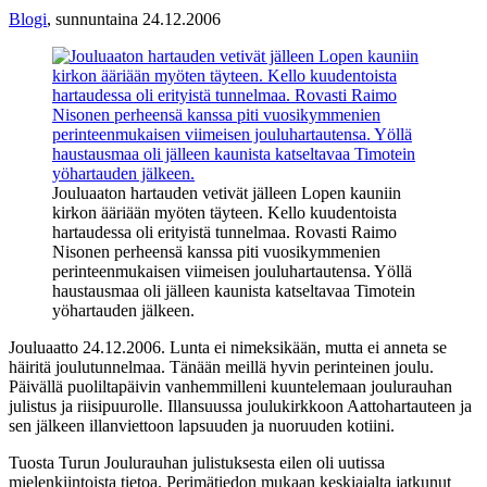
Blogi
,
sunnuntaina 24.12.2006
Jouluaaton hartauden vetivät jälleen Lopen kauniin
kirkon ääriään myöten täyteen. Kello kuudentoista
hartaudessa oli erityistä tunnelmaa. Rovasti Raimo
Nisonen perheensä kanssa piti vuosikymmenien
perinteenmukaisen viimeisen jouluhartautensa. Yöllä
haustausmaa oli jälleen kaunista katseltavaa Timotein
yöhartauden jälkeen.
Jouluaatto 24.12.2006. Lunta ei nimeksikään, mutta ei anneta se
häiritä joulutunnelmaa. Tänään meillä hyvin perinteinen joulu.
Päivällä puoliltapäivin vanhemmilleni kuuntelemaan joulurauhan
julistus ja riisipuurolle. Illansuussa joulukirkkoon Aattohartauteen ja
sen jälkeen illanviettoon lapsuuden ja nuoruuden kotiini.
Tuosta Turun Joulurauhan julistuksesta eilen oli uutissa
mielenkiintoista tietoa. Perimätiedon mukaan keskiajalta jatkunut