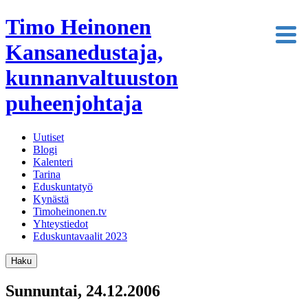
Timo Heinonen
Kansanedustaja,
kunnanvaltuuston
puheenjohtaja
Uutiset
Blogi
Kalenteri
Tarina
Eduskuntatyö
Kynästä
Timoheinonen.tv
Yhteystiedot
Eduskuntavaalit 2023
Haku
Sunnuntai, 24.12.2006