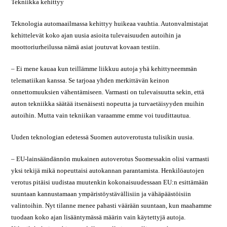
Tekniikka kehittyy
Teknologia automaailmassa kehittyy huikeaa vauhtia. Autonvalmistajat
kehittelevät koko ajan uusia asioita tulevaisuuden autoihin ja
moottoriurheilussa nämä asiat joutuvat kovaan testiin.
– Ei mene kauaa kun teillämme liikkuu autoja yhä kehittyneemmän
telematiikan kanssa. Se tarjoaa yhden merkittävän keinon
onnettomuuksien vähentämiseen. Varmasti on tulevaisuutta sekin, että
auton tekniikka säätää itsenäisesti nopeutta ja turvaetäisyyden muihin
autoihin. Mutta vain tekniikan varaamme emme voi tuudittautua.
Uuden teknologian edetessä Suomen autoverotusta tulisikin uusia.
– EU-lainsäändännön mukainen autoverotus Suomessakin olisi varmasti
yksi tekijä mikä nopeuttaisi autokannan parantamista. Henkilöautojen
verotus pitäisi uudistaa muutenkin kokonaisuudessaan EU:n esittämään
suuntaan kannustamaan ympäristöystävällisiin ja vähäpäästöisiin
valintoihin. Nyt tilanne menee pahasti väärään suuntaan, kun maahamme
tuodaan koko ajan lisääntymässä määrin vain käytettyjä autoja.