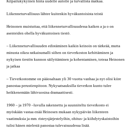
Kilpailukykyinen hinta uudelle autolle ja turvallista matkaa.
Liikenneturvallisuus lähtee kuitenkin hyväkuntoisista teistä
Heinonen muistuttaa, että liikenneturvallisuudessa kaiken a ja o on
asenteiden ohella hyväkuntoinen tiestö.
– Liikenneturvallisuuden edistäminen kaikin keinoin on tärkeää, mutta
minusta oikea ratkaisumalli siihen on tieverkoston kehittäminen ja
nykyisen tiestön kunnon säilyttäminen ja kohentaminen, toteaa Heinonen
ja jatkaa
– Tieverkostomme on pääosaltaan yli 30 vuotta vanhaa ja nyt olisi kiire
panostaa perustienpitoon. Nykysatsauksilla tieverkon kunto tulee
heikkenemään lähivuosina dramaattisesti.
1960 – ja 1970 –luvulla rakennettu ja suunniteltu tieverkosto ei
myöskään vastaa enää Heinosen mukaan nykypäivän liikenteen
vaatimuksia ja mm. risteysjärjestelyihin, ohitus- ja kiihdytyskaistoihin
tulisi hänen mielestä panostaa tulevaisuudessa lisää.