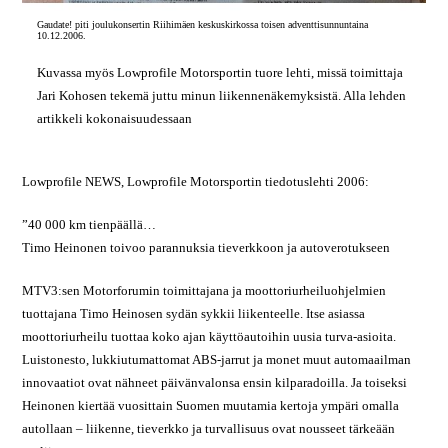
Gaudate! piti joulukonsertin Riihimäen keskuskirkossa toisen adventtisunnuntaina
10.12.2006.
Kuvassa myös Lowprofile Motorsportin tuore lehti, missä toimittaja
Jari Kohosen tekemä juttu minun liikennenäkemyksistä. Alla lehden
artikkeli kokonaisuudessaan
Lowprofile NEWS, Lowprofile Motorsportin tiedotuslehti 2006:
”40 000 km tienpäällä…
Timo Heinonen toivoo parannuksia tieverkkoon ja autoverotukseen
MTV3:sen Motorforumin toimittajana ja moottoriurheiluohjelmien
tuottajana Timo Heinosen sydän sykkii liikenteelle. Itse asiassa
moottoriurheilu tuottaa koko ajan käyttöautoihin uusia turva-asioita.
Luistonesto, lukkiutumattomat ABS-jarrut ja monet muut automaailman
innovaatiot ovat nähneet päivänvalonsa ensin kilparadoilla. Ja toiseksi
Heinonen kiertää vuosittain Suomen muutamia kertoja ympäri omalla
autollaan – liikenne, tieverkko ja turvallisuus ovat nousseet tärkeään