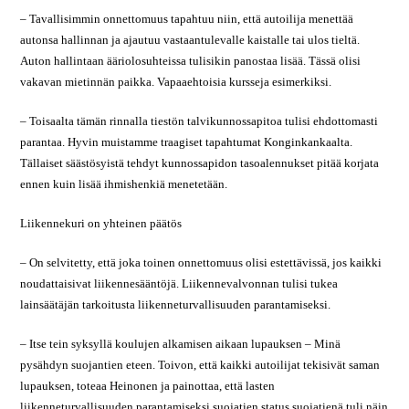
– Tavallisimmin onnettomuus tapahtuu niin, että autoilija menettää
autonsa hallinnan ja ajautuu vastaantulevalle kaistalle tai ulos tieltä.
Auton hallintaan ääriolosuhteissa tulisikin panostaa lisää. Tässä olisi
vakavan mietinnän paikka. Vapaaehtoisia kursseja esimerkiksi.
– Toisaalta tämän rinnalla tiestön talvikunnossapitoa tulisi ehdottomasti
parantaa. Hyvin muistamme traagiset tapahtumat Konginkankaalta.
Tällaiset säästösyistä tehdyt kunnossapidon tasoalennukset pitää korjata
ennen kuin lisää ihmishenkiä menetetään.
Liikennekuri on yhteinen päätös
– On selvitetty, että joka toinen onnettomuus olisi estettävissä, jos kaikki
noudattaisivat liikennesääntöjä. Liikennevalvonnan tulisi tukea
lainsäätäjän tarkoitusta liikenneturvallisuuden parantamiseksi.
– Itse tein syksyllä koulujen alkamisen aikaan lupauksen – Minä
pysähdyn suojantien eteen. Toivon, että kaikki autoilijat tekisivät saman
lupauksen, toteaa Heinonen ja painottaa, että lasten
liikenneturvallisuuden parantamiseksi suojatien status suojatienä tuli näin