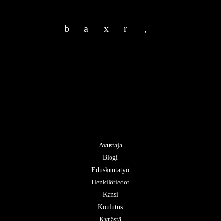
b
a
x
r
,
Avustaja
Blogi
Eduskuntatyö
Henkilötiedot
Kansi
Koulutus
Kynästä