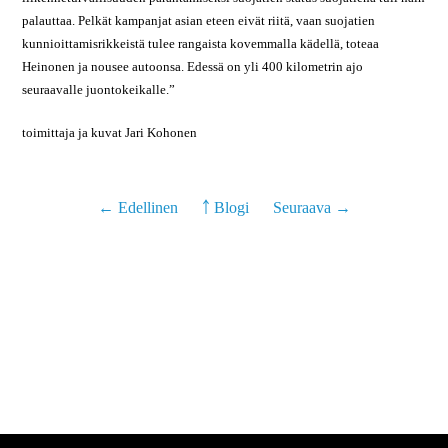
palauttaa. Pelkät kampanjat asian eteen eivät riitä, vaan suojatien
kunnioittamisrikkeistä tulee rangaista kovemmalla kädellä, toteaa
Heinonen ja nousee autoonsa. Edessä on yli 400 kilometrin ajo
seuraavalle juontokeikalle.”
toimittaja ja kuvat Jari Kohonen
← Edellinen
￪ Blogi
Seuraava →