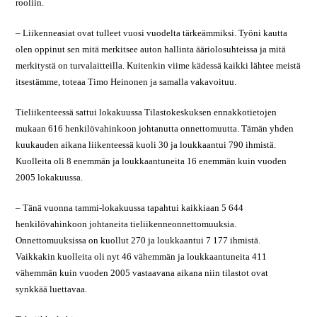
rooliin.
– Liikenneasiat ovat tulleet vuosi vuodelta tärkeämmiksi. Työni kautta
olen oppinut sen mitä merkitsee auton hallinta ääriolosuhteissa ja mitä
merkitystä on turvalaitteilla. Kuitenkin viime kädessä kaikki lähtee meistä
itsestämme, toteaa Timo Heinonen ja samalla vakavoituu.
Tieliikenteessä sattui lokakuussa Tilastokeskuksen ennakkotietojen
mukaan 616 henkilövahinkoon johtanutta onnettomuutta. Tämän yhden
kuukauden aikana liikenteessä kuoli 30 ja loukkaantui 790 ihmistä.
Kuolleita oli 8 enemmän ja loukkaantuneita 16 enemmän kuin vuoden
2005 lokakuussa.
– Tänä vuonna tammi-lokakuussa tapahtui kaikkiaan 5 644
henkilövahinkoon johtaneita tieliikenneonnettomuuksia.
Onnettomuuksissa on kuollut 270 ja loukkaantui 7 177 ihmistä.
Vaikkakin kuolleita oli nyt 46 vähemmän ja loukkaantuneita 411
vähemmän kuin vuoden 2005 vastaavana aikana niin tilastot ovat
synkkää luettavaa.